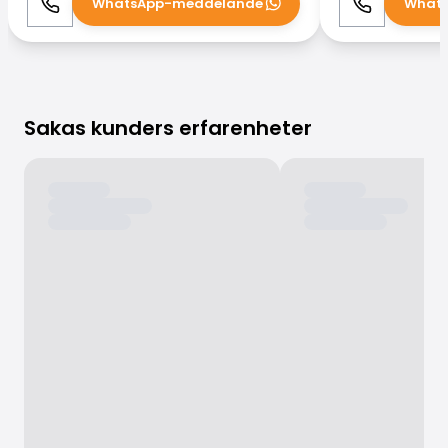
WhatsApp-meddelande
What
Ring
WhatsApp
Ring
Sakas kunders erfarenheter