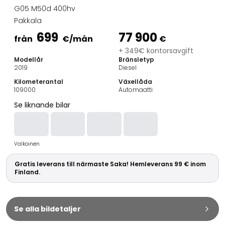
Familjebilar
G05 M50d 400hv
Kombibilar
Pakkala
Stadsbilar
699
77 900
Dragfordon
från
€
/mån
€
Skåpbilar
+ 349€ kontorsavgift
Modellår
Bränsletyp
Kommersiella fordon
2019
Diesel
Auktionsbilar
Kilometerantal
Växellåda
Prisvärda bilar
109000
Automaatti
Saka Select
Se liknande bilar
Bilmärken
De populäraste bilmärkena
Audi
Valkoinen
BMW
Kia
Gratis leverans till närmaste Saka! Hemleverans 99 € inom
Mercedes-Benz
Finland.
Polestar
Skoda
Tesla
Se alla bildetaljer
Toyota