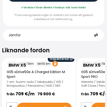
Gratis
Svar direkt
Avbryt när som helst
*Finansieringsberäkningen är indikativ och kräver ett godkänt
kreditbeslut och helförsäkring.
Jämför
Liknande fordon
Liknande fordon
Inspekterad
BMW X5
BMW X5
2024
54000
km
110
km
2024
86000
k
BMW X5
BMW X5
G05 xDrive50e A Charged Edition M
G05 xDrive50e 
Sport
Sport PRO
1-om. Suomi-auto / Vetokoukku / H/K /
Hieronta / Vetoko
Ilmajousitus / Panorama / HUD / 360
Soft Close / Pan
709
€/
m
709
€/
79 900
€
från
från