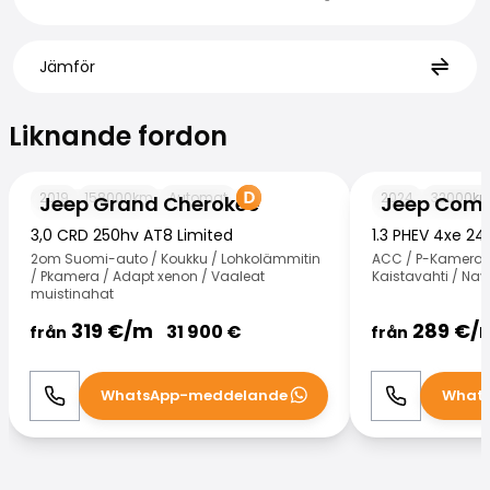
Jämför
Liknande fordon
Liknande fordon
Jeep Grand Cherokee
Jeep Compass
2019
158000
km
Automat
2024
32000
k
Jeep Grand Cherokee
Jeep Com
3,0 CRD 250hv AT8 Limited
1.3 PHEV 4xe 24
2om Suomi-auto / Koukku / Lohkolämmitin
ACC / P-Kamera /
/ Pkamera / Adapt xenon / Vaaleat
Kaistavahti / Na
muistinahat
319
€/
m
289
€/
31 900
€
från
från
WhatsApp-meddelande
What
Ring
WhatsApp
Ring