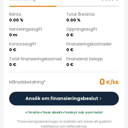
Köpa bil på distans
Saka Select
Ränta
Total årsränta
Nyheter och kampanjer
0.00
%
0.00
%
Butiker
Hanteringsavgift
Öppningsavgift
Företag
0
m
0
€
Saka Finland Oy
Kontorsavgift
Finansieringskostnader
Administration
0
€
0
€
Inköpsteam
Total finansieringskostnad
Finansierat belopp
Kontakta oss
0
€
0
€
Rekrytering
Faktureringsinformation
0
För media
€/kk
Månadsbetalning
*
Erfarenheter med Saka
Reklamationer
Ansök om finansieringsbeslut
Gratis
Svar direkt
Avbryt när som helst
*Finansieringsberäkningen är indikativ och kräver ett godkänt
kreditbeslut och helförsäkring.