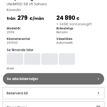
Familjebilar
UNLIMITED 3,8 V6 Sahara
Kombibilar
Kouvola
Stadsbilar
279
24 890
Dragfordon
från
€
/mån
€
Skåpbilar
+ 349€ kontorsavgift
Modellår
Bränsletyp
Kommersiella fordon
2009
Bensiini
Auktionsbilar
Kilometerantal
Växellåda
Prisvärda bilar
247000
Automaatti
Saka Select
Se liknande bilar
Bilmärken
De populäraste bilmärkena
Audi
Musta
BMW
Kia
Se alla bildetaljer
Mercedes-Benz
Polestar
Skoda
Reservera bil
Tesla
Toyota