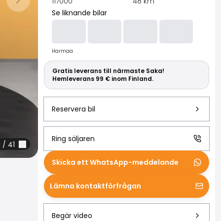
Läs mer om S
117000
48
km
Nästa bild
Se liknande bilar
Harmaa
Gratis leverans till närmaste Saka!
Hemleverans 99 € inom Finland.
Reservera bil
Ring säljaren
1
/
41
Skicka ett WhatsApp-meddelande
Lämna kontaktförfrågan
Begär video