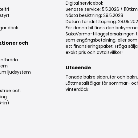
Digital servicebok
elfri
Senaste service: 5.5.2026 / 110tkm
styrt
Nästa besiktning: 29.5.2028
Datum för idrifttagning: 28.05.20
gar däck
För denna bil finns den bekymmer
SakaVarma-tilläggsförsäkringen ti
som engångsbetalning, eller som 
ktioner och
ett finansieringspaket. Fråga säl
g
exakt pris och avtalsvillkor!
mentbräda
stem
Utseende
ium ljudsystem
Tonade bakre sidorutor och bakr
Lättmetallfälgar för sommar- oc
vinterdäck
sfree och
ing
B-in)