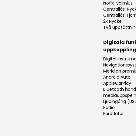
Isofix-valmius
Centrallås: Nyck
Centrallås: Fjärr
2x Nyckel
Två uppsättnin
Digitala fun
uppkopplin
Digital instru
Navigationssy
Meridian prem
Android Auto
AppleCarPlay
Bluetooth hand
mediauppspeln
Ljudingång (US
Radio
Färddator