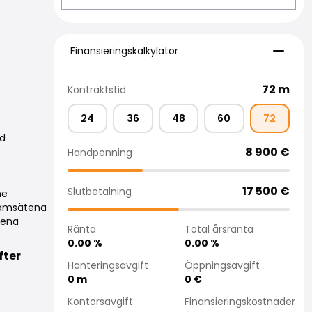
Finansieringskalkylator
Finansieringskalkylator
72
m
Kontraktstid
24
36
48
60
72
ed
8 900
€
Handpenning
17 500
€
Slutbetalning
ne
framsätena
tena
Ränta
Total årsränta
0.00
%
0.00
%
fter
Hanteringsavgift
Öppningsavgift
0
m
0
€
Kontorsavgift
Finansieringskostnader