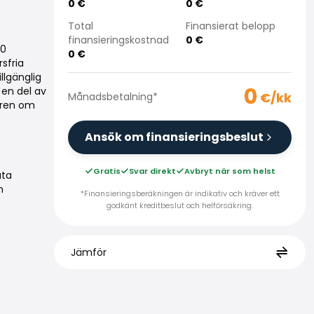
0
€
0
€
Total
Finansierat belopp
finansieringskostnad
0
€
20
0
€
sfria
llgänglig
0
en del av
€/kk
Månadsbetalning
*
jaren om
Ansök om finansieringsbeslut
Gratis
Svar direkt
Avbryt när som helst
uta
h
*Finansieringsberäkningen är indikativ och kräver ett
godkänt kreditbeslut och helförsäkring.
Jämför