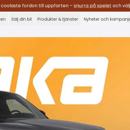
oolaste fordon till uppfarten –
snurra på spelet
och välj
ken
Sälj din bil
Produkter & tjänster
Nyheter och kampanj