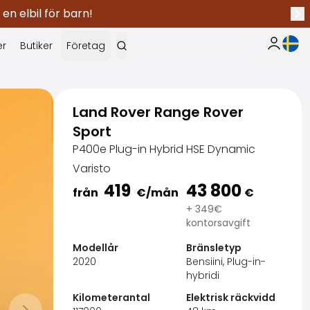
 en elbil för barn!
Näs
Nuva
er
Butiker
Företag
Min Saka
Land Rover Range Rover
Sport
P400e Plug-in Hybrid HSE Dynamic
Varisto
419
43 800
från
€
/mån
€
+ 349€
kontorsavgift
Modellår
Bränsletyp
2020
Bensiini, Plug-in-
hybridi
SakaVarma
Kilometerantal
Elektrisk räckvidd