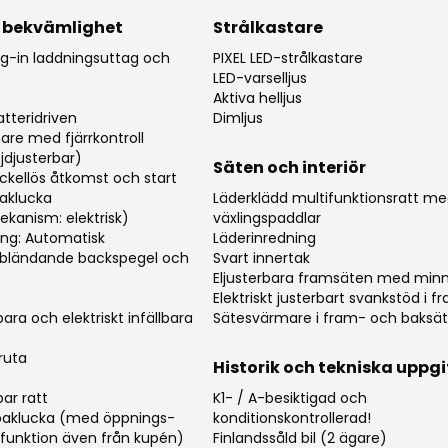
 bekvämlighet
Strålkastare
ug-in laddningsuttag och
PIXEL LED-strålkastare
LED-varselljus
Aktiva helljus
atteridriven
Dimljus
are med fjärrkontroll
öjdjusterbar)
Säten och interiör
ckellös åtkomst och start
aklucka
Läderklädd multifunktionsratt m
kanism: elektrisk)
växlingspaddlar
ing: Automatisk
Läderinredning
vbländande backspegel och
Svart innertak
Eljusterbara framsäten med min
Elektriskt justerbart svankstöd i 
rbara och elektriskt infällbara
Sätesvärmare i fram- och baksä
ruta
Historik och tekniska uppgi
bar ratt
K1- / A-besiktigad och
baklucka (med öppnings-
konditionskontrollerad!
funktion även från kupén)
Finlandssåld bil (2 ägare)