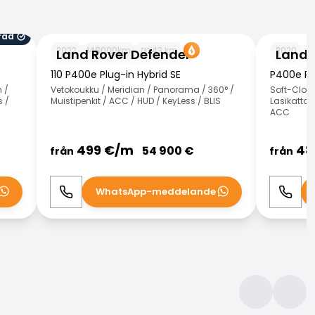
rad
Land Rover Defender
Land Rove
2022
148000
km
43
km
2020
1
Land Rover Defender
Land 
110 P400e Plug-in Hybrid SE
P400e Pl
 /
Vetokoukku / Meridian / Panorama / 360° /
Soft-Close
s /
Muistipenkit / ACC / HUD / KeyLess / BLIS
Lasikatto 
ACC
499
€/
m
48
54 900
€
från
från
WhatsApp-meddelande
Ring
WhatsApp
Ring