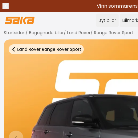
Vinn sommarens c
Tidigare meddelande
Stoppa meddelanden
✕
Byt bilar
Bilmär
Startsidan
/
Begagnade bilar
/
Land Rover
/
Range Rover Sport
Land Rover
Range Rover Sport
Tillbaka till fler bilresultat