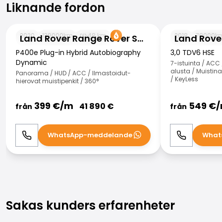
Liknande fordon
Liknande fordon
Land Rover Range Rover Sport
Land Rover Ran
2020
139000
km
48
km
2018
78000
k
Land Rover Range Rover Sport
P400e Plug-in Hybrid Autobiography
3,0 TDV6 HSE
Dynamic
7-istuinta / ACC
alusta / Muistina
Panorama / HUD / ACC / Ilmastoidut-
/ KeyLess
hierovat muistipenkit / 360°
399
€/
m
549
€/
41 890
€
från
från
WhatsApp-meddelande
What
Ring
WhatsApp
Ring
Sakas kunders erfarenheter