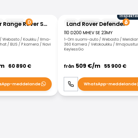
Inspekte
ge Rover Sport
Land Rover Defender
m
Automat
2023
156000
km
Automat
Land Rover Range Rover Sport
Land Rover Defender
110 D200 MHEV SE 23MY
 / Webasto / Koukku / Ilma-
1-Om suomi-auto / Webasto / Meridian
hat / BLIS / P.kamera / Navi
360 Kamera / Vetokoukku / Ilmajousitu
KeylessGo
m
509
€/
m
60 890
€
55 900
€
från
sApp-meddelande
WhatsApp-meddelande
WhatsApp
Ring
WhatsApp