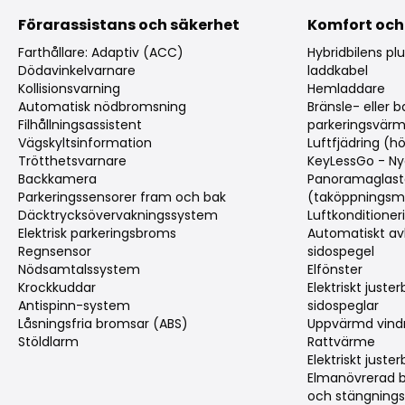
Förarassistans och säkerhet
Komfort och
Farthållare: Adaptiv (ACC)
Hybridbilens pl
Dödavinkelvarnare
laddkabel
Kollisionsvarning
Hemladdare
Automatisk nödbromsning
Bränsle- eller b
Filhållningsassistent
parkeringsvärm
Vägskyltsinformation
Luftfjädring (h
Trötthetsvarnare
KeyLessGo - Ny
Backkamera
Panoramaglast
Parkeringssensorer fram och bak
(taköppningsme
Däcktrycksövervakningssystem
Luftkonditioner
Elektrisk parkeringsbroms
Automatiskt a
Regnsensor
sidospegel
Nödsamtalssystem
Elfönster
Krockkuddar
Elektriskt juste
Antispinn-system
sidospeglar
Låsningsfria bromsar (ABS)
Uppvärmd vind
Stöldlarm
Rattvärme
Elektriskt juster
Elmanövrerad 
och stängnings