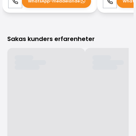
WhatsApp-meddelande
What
Ring
WhatsApp
Ring
Sakas kunders erfarenheter