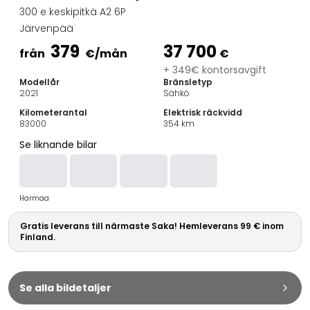
Familjebilar
300 e keskipitkä A2 6P
Kombibilar
Järvenpää
Stadsbilar
379
37 700
Dragfordon
från
€
/mån
€
Skåpbilar
+ 349€ kontorsavgift
Modellår
Bränsletyp
Kommersiella fordon
2021
Sähkö
Auktionsbilar
Kilometerantal
Elektrisk räckvidd
Prisvärda bilar
83000
354
km
Saka Select
Se liknande bilar
Bilmärken
De populäraste bilmärkena
Audi
Harmaa
BMW
Kia
Gratis leverans till närmaste Saka! Hemleverans 99 € inom
Mercedes-Benz
Finland.
Polestar
Skoda
Tesla
Se alla bildetaljer
Toyota