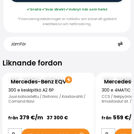
Gratis
Svar direkt
Avbryt när som helst
*Finansieringsberäkningen är indikativ och kräver ett godkänt
kreditbeslut och helförsäkring.
Jämför
Liknande fordon
Liknande fordon
Mercedes-Benz EQV
Mercedes-Benz
2021
91000
km
354
km
2024
54000
k
Mercedes-Benz EQV
Mercedes-
300 e keskipitkä A2 6P
300 e 4MATIC 
Juuri katsastettu / Distronic / Kaistavahti /
CCS / Nelipyöräo
Comand Navi
Ilmastoidut ist. / 
379
€/
m
559
€/
37 300
€
från
från