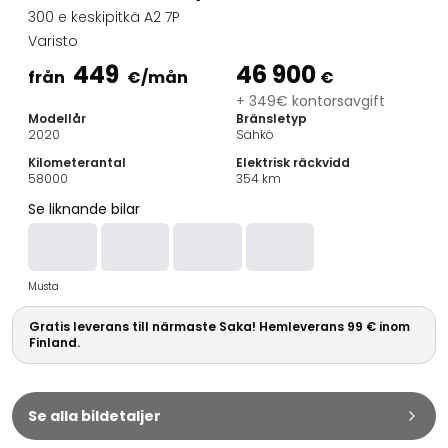
Familjebilar
300 e keskipitkä A2 7P
Kombibilar
Varisto
Stadsbilar
449
46 900
Dragfordon
från
€
/mån
€
Skåpbilar
+ 349€ kontorsavgift
Modellår
Bränsletyp
Kommersiella fordon
2020
Sähkö
Auktionsbilar
Kilometerantal
Elektrisk räckvidd
Prisvärda bilar
58000
354
km
Saka Select
Se liknande bilar
Bilmärken
De populäraste bilmärkena
Audi
Musta
BMW
Kia
Gratis leverans till närmaste Saka! Hemleverans 99 € inom
Mercedes-Benz
Finland.
Polestar
Skoda
Tesla
Se alla bildetaljer
Toyota