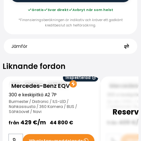
Gratis
Svar direkt
Avbryt när som helst
*Finansieringsberäkningen är indikativ och kräver ett godkänt
kreditbeslut och helförsäkring.
Jämför
Liknande fordon
Liknande fordon
Inspekterad
Mercedes-Benz EQV
Mercedes-Benz
2021
43000
km
354
km
2021
102000
k
Mercedes-Benz EQV
Mercedes-
300 e keskipitkä A2 7P
300 e keskipit
Burmester / Distronic / ILS-LED /
Sis alv / DTR+ / 
Nahkasisusta / 360 Kamera / BLIS /
/ Sähköovet / Burm
Reserv
Sähköovet / Navi
429
€/
m
409
€/
44 800
€
från
från
WhatsApp-meddelande
What