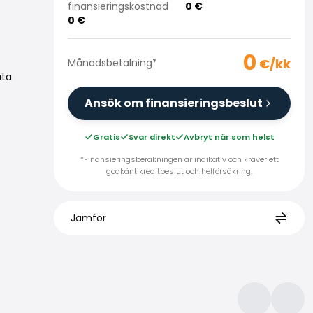
finansieringskostnad
0
€
0
€
0
€/kk
Månadsbetalning
*
uta
Ansök om finansieringsbeslut
Gratis
Svar direkt
Avbryt när som helst
*Finansieringsberäkningen är indikativ och kräver ett
godkänt kreditbeslut och helförsäkring.
Jämför