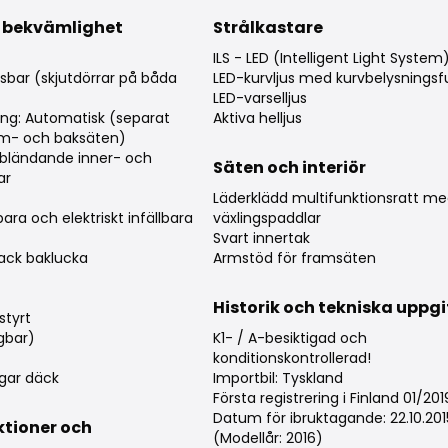
 bekvämlighet
Strålkastare
ILS - LED (Intelligent Light Syste
bar (skjutdörrar på båda
LED-kurvljus med kurvbelysningsf
LED-varselljus
ing: Automatisk (separat
Aktiva helljus
ram- och baksäten)
bländande inner- och
Säten och interiör
ar
Läderklädd multifunktionsratt m
rbara och elektriskt infällbara
växlingspaddlar
Svart innertak
Pack baklucka
Armstöd för framsäten
Historik och tekniska uppgi
styrt
gbar)
K1- / A-besiktigad och
konditionskontrollerad!
gar däck
Importbil: Tyskland
Första registrering i Finland 01/201
Datum för ibruktagande: 22.10.201
ktioner och
(Modellår: 2016)