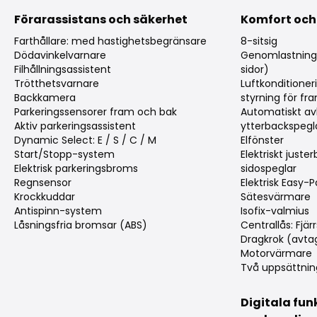
Förarassistans och säkerhet
Komfort och
Farthållare: med hastighetsbegränsare
8-sitsig
Dödavinkelvarnare
Genomlastnings
Filhållningsassistent
sidor)
Trötthetsvarnare
Luftkonditioner
Backkamera
styrning för f
Parkeringssensorer fram och bak
Automatiskt av
Aktiv parkeringsassistent
ytterbackspegl
Dynamic Select: E / S / C / M
Elfönster
Start/Stopp-system
Elektriskt juste
Elektrisk parkeringsbroms
sidospeglar
Regnsensor
Elektrisk Easy-
Krockkuddar
Sätesvärmare
Antispinn-system
Isofix-valmius
Låsningsfria bromsar (ABS)
Centrallås: Fjärr
Dragkrok (avta
Motorvärmare
Två uppsättnin
Digitala fun