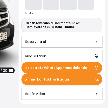
Läs mer om S
Nästa bild
Musta
Gratis leverans till närmaste Saka!
Hemleverans 99 € inom Finland.
Reservera bil
Ring säljaren
Skicka ett WhatsApp-meddelande
/
30
Lämna kontaktförfrågan
Begär video