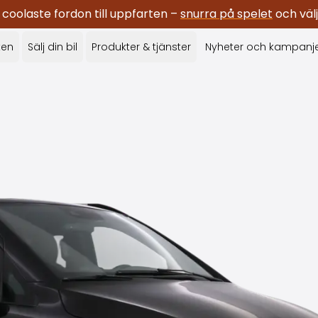
oolaste fordon till uppfarten –
snurra på spelet
och välj
ken
Sälj din bil
Produkter & tjänster
Nyheter och kampanj