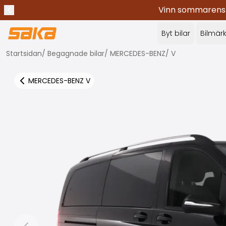
Vinn sommarens c
Tidigare meddelande
Stoppa meddelanden
✕
Byt bilar
Bilmär
Startsidan
/
Begagnade bilar
/
MERCEDES-BENZ
/
V
MERCEDES-BENZ
V
Tillbaka till fler bilresultat