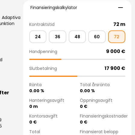
Finansieringskalkylator
Finansieringskalkylator
m) Adaptiva
unktion
72
m
Kontraktstid
24
36
48
60
72
9 000
€
Handpenning
ed
17 900
€
Slutbetalning
Ränta
Total årsränta
0.00
%
0.00
%
fter
Hanteringsavgift
Öppningsavgift
0
m
0
€
Kontorsavgift
Finansieringskostnader
9
0
€
0
€
5
Total
Finansierat belopp