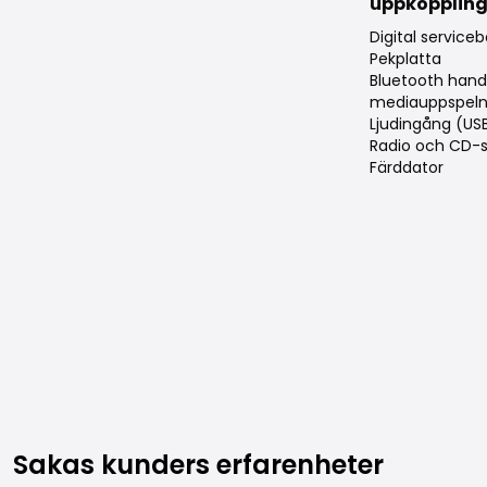
uppkopplin
Digital service
Pekplatta
Bluetooth hand
mediauppspeln
Ljudingång (US
Radio och CD-s
Färddator
Liknande fordon
Sakas kunders erfarenheter