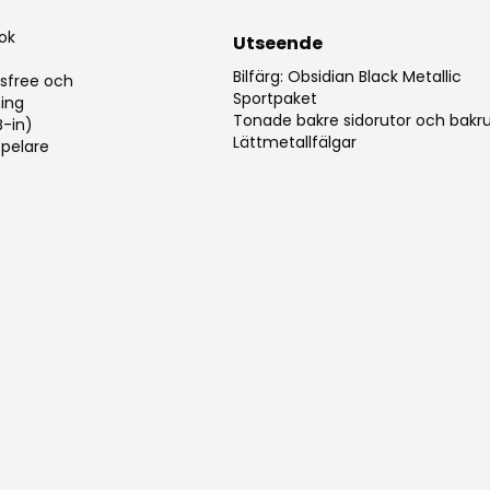
g
bok
Utseende
Bilfärg: Obsidian Black Metallic
sfree och
Sportpaket
ing
Tonade bakre sidorutor och bakr
B-in)
Lättmetallfälgar
pelare