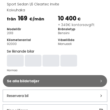
Familjebilar
Sport Sedan 1,6 Cleartec Invite
Kombibilar
Koivuhaka
Stadsbilar
169
10 400
Dragfordon
från
€
/mån
€
Skåpbilar
+ 349€ kontorsavgift
Modellår
Bränsletyp
Kommersiella fordon
2013
Bensiini
Auktionsbilar
Kilometerantal
Växellåda
Prisvärda bilar
92000
Manuaali
Saka Select
Se liknande bilar
Bilmärken
De populäraste bilmärkena
Audi
Harmaa
BMW
Kia
Se alla bildetaljer
Mercedes-Benz
Polestar
Skoda
Reservera bil
Tesla
Toyota