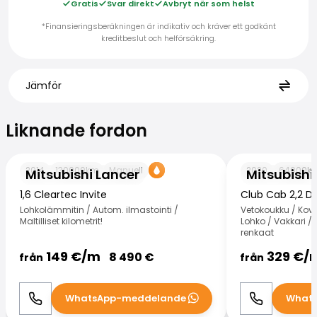
Gratis
Svar direkt
Avbryt när som helst
*Finansieringsberäkningen är indikativ och kräver ett godkänt
kreditbeslut och helförsäkring.
Jämför
Liknande fordon
Liknande fordon
Mitsubishi Lancer
Mitsubishi L200
2014
130000
km
Manuell
2020
64000
k
Mitsubishi Lancer
Mitsubishi
1,6 Cleartec Invite
Club Cab 2,2 Di
Lohkolämmitin / Autom. ilmastointi /
Vetokoukku / Kova
Maltilliset kilometrit!
Lohko / Vakkari /
renkaat
149
€/
m
329
€/
8 490
€
från
från
WhatsApp-meddelande
What
Ring
WhatsApp
Ring