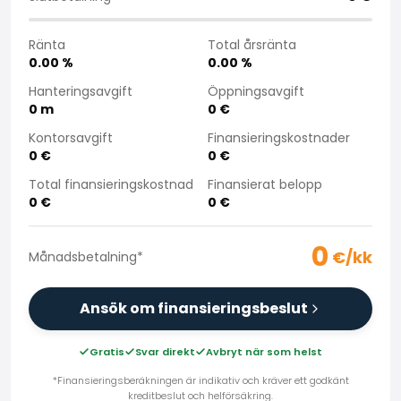
Köpa bil på distans
Saka Select
Ränta
Total årsränta
Nyheter och kampanjer
0.00
%
0.00
%
Butiker
Hanteringsavgift
Öppningsavgift
Företag
0
m
0
€
Saka Finland Oy
Kontorsavgift
Finansieringskostnader
Administration
0
€
0
€
Inköpsteam
Total finansieringskostnad
Finansierat belopp
Kontakta oss
0
€
0
€
Rekrytering
Faktureringsinformation
0
För media
€/kk
Månadsbetalning
*
Erfarenheter med Saka
Reklamationer
Ansök om finansieringsbeslut
Gratis
Svar direkt
Avbryt när som helst
*Finansieringsberäkningen är indikativ och kräver ett godkänt
kreditbeslut och helförsäkring.