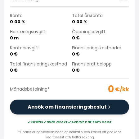
Köpa bil på distans
Saka Select
Ränta
Total årsränta
Nyheter och kampanjer
0.00
%
0.00
%
Butiker
Hanteringsavgift
Öppningsavgift
Företag
0
m
0
€
Saka Finland Oy
Kontorsavgift
Finansieringskostnader
Administration
0
€
0
€
Inköpsteam
Total finansieringskostnad
Finansierat belopp
Kontakta oss
0
€
0
€
Rekrytering
Faktureringsinformation
0
För media
€/kk
Månadsbetalning
*
Erfarenheter med Saka
Reklamationer
Ansök om finansieringsbeslut
Gratis
Svar direkt
Avbryt när som helst
*Finansieringsberäkningen är indikativ och kräver ett godkänt
kreditbeslut och helförsäkring.