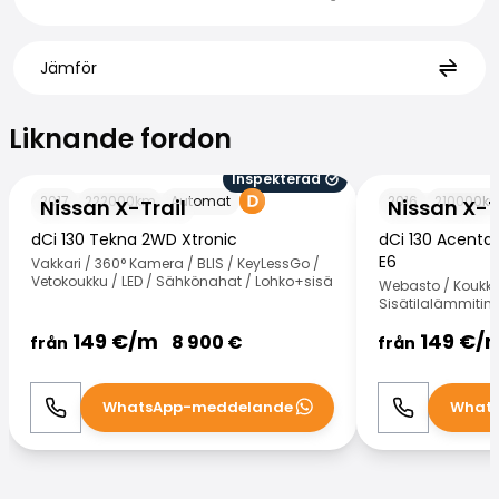
Jämför
Liknande fordon
Liknande fordon
Inspekterad
Nissan X-Trail
Nissan X-Trail
2017
222000
km
Automat
2016
210000
k
Nissan X-Trail
Nissan X-T
dCi 130 Tekna 2WD Xtronic
dCi 130 Acenta
E6
Vakkari / 360° Kamera / BLIS / KeyLessGo /
Vetokoukku / LED / Sähkönahat / Lohko+sisä
Webasto / Koukku
Sisätilalämmitin 
149
€/
m
149
€/
8 900
€
från
från
WhatsApp-meddelande
What
Ring
WhatsApp
Ring