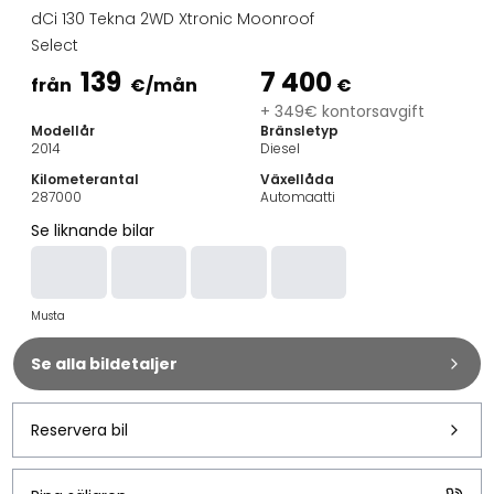
Familjebilar
dCi 130 Tekna 2WD Xtronic Moonroof
Kombibilar
Select
Stadsbilar
139
7 400
Dragfordon
från
€
/mån
€
Skåpbilar
+ 349€ kontorsavgift
Modellår
Bränsletyp
Kommersiella fordon
2014
Diesel
Auktionsbilar
Kilometerantal
Växellåda
Prisvärda bilar
287000
Automaatti
Saka Select
Se liknande bilar
Bilmärken
De populäraste bilmärkena
Audi
Musta
BMW
Kia
Se alla bildetaljer
Mercedes-Benz
Polestar
Skoda
Reservera bil
Tesla
Toyota