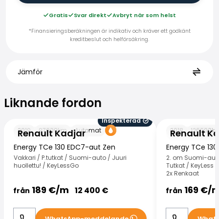
Gratis
Svar direkt
Avbryt när som helst
*Finansieringsberäkningen är indikativ och kräver ett godkänt
kreditbeslut och helförsäkring.
Jämför
Liknande fordon
Liknande fordon
Inspekterad
Renault Kadjar
Renault Kadjar
2019
97000
km
Automat
2018
126000
k
Renault Kadjar
Renault Ka
Energy TCe 130 EDC7-aut Zen
Energy TCe 130
Vakkari / P.tutkat / Suomi-auto / Juuri
2. om Suomi-auto 
huollettu! / KeyLessGo
Tutkat / KeyLess /
2x Renkaat
189
€/
m
169
€/
12 400
€
från
från
WhatsApp-meddelande
What