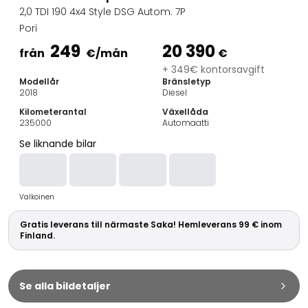
Familjebilar
2,0 TDI 190 4x4 Style DSG Autom. 7P
Kombibilar
Pori
Stadsbilar
249
20 390
Dragfordon
från
€
/mån
€
Skåpbilar
+ 349€ kontorsavgift
Modellår
Bränsletyp
Kommersiella fordon
2018
Diesel
Auktionsbilar
Kilometerantal
Växellåda
Prisvärda bilar
235000
Automaatti
Saka Select
Se liknande bilar
Bilmärken
De populäraste bilmärkena
Audi
Valkoinen
BMW
Kia
Gratis leverans till närmaste Saka! Hemleverans 99 € inom
Mercedes-Benz
Finland.
Polestar
Skoda
Tesla
Se alla bildetaljer
Toyota