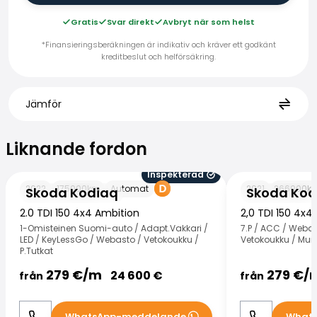
Gratis
Svar direkt
Avbryt när som helst
*Finansieringsberäkningen är indikativ och kräver ett godkänt
kreditbeslut och helförsäkring.
Jämför
Liknande fordon
Liknande fordon
Inspekterad
Skoda Kodiaq
Skoda Kodiaq
2022
175000
km
Automat
2021
266000
k
Skoda Kodiaq
Skoda Kod
2.0 TDI 150 4x4 Ambition
2,0 TDI 150 4x4
1-Omisteinen Suomi-auto / Adapt.Vakkari /
7.P / ACC / Webas
LED / KeyLessGo / Webasto / Vetokoukku /
Vetokoukku / Mui
P.Tutkat
279
€/
m
279
€/
24 600
€
från
från
WhatsApp-meddelande
What