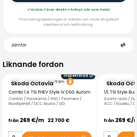
Gratis
Svar direkt
Avbryt när som helst
*Finansieringsberäkningen är indikativ och kräver ett godkänt
kreditbeslut och helförsäkring.
Jämför
Liknande fordon
Liknande fordon
Inspekterad
Skoda Octavia
Skoda Octavia
2023
96000
km
66
km
2020
96000
k
Skoda Octavia
Skoda Oct
Combi 1.4 TSI PHEV Style iV DSG Autom
1,5 TSI Style Bu
Canton / Panorama / HUD / P.kamera /
Suomi-auto / Dyn
Muistipenkit / DCC Alusta / LED
ACC / Koukku / Dig
269
€/
m
269
€/
22 700
€
från
från