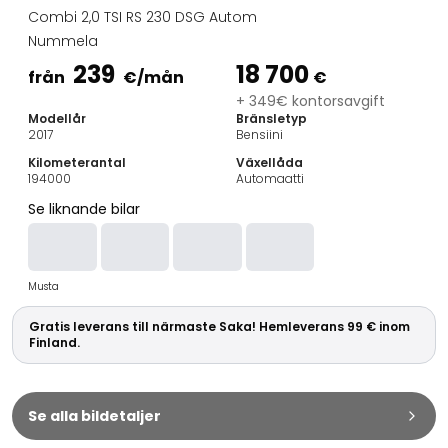
Familjebilar
Combi 2,0 TSI RS 230 DSG Autom
Kombibilar
Nummela
Stadsbilar
239
18 700
Dragfordon
från
€
/mån
€
Skåpbilar
+ 349€ kontorsavgift
Modellår
Bränsletyp
Kommersiella fordon
2017
Bensiini
Auktionsbilar
Kilometerantal
Växellåda
Prisvärda bilar
194000
Automaatti
Saka Select
Se liknande bilar
Bilmärken
De populäraste bilmärkena
Audi
Musta
BMW
Kia
Gratis leverans till närmaste Saka! Hemleverans 99 € inom
Mercedes-Benz
Finland.
Polestar
Skoda
Tesla
Se alla bildetaljer
Toyota