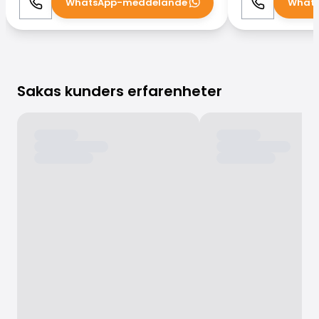
WhatsApp-meddelande
What
Ring
WhatsApp
Ring
Sakas kunders erfarenheter