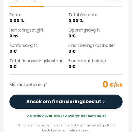
Köpa bil på distans
Saka Select
Ränta
Total årsränta
Nyheter och kampanjer
0.00
%
0.00
%
Butiker
Hanteringsavgift
Öppningsavgift
Företag
0
m
0
€
Saka Finland Oy
Kontorsavgift
Finansieringskostnader
Administration
0
€
0
€
Inköpsteam
Total finansieringskostnad
Finansierat belopp
Kontakta oss
0
€
0
€
Rekrytering
Faktureringsinformation
0
För media
€/kk
Månadsbetalning
*
Erfarenheter med Saka
Reklamationer
Ansök om finansieringsbeslut
Gratis
Svar direkt
Avbryt när som helst
*Finansieringsberäkningen är indikativ och kräver ett godkänt
kreditbeslut och helförsäkring.