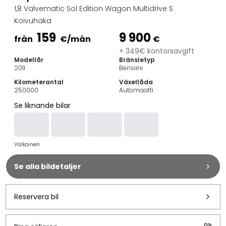
Familjebilar
1,8 Valvematic Sol Edition Wagon Multidrive S
Kombibilar
Koivuhaka
Stadsbilar
159
9 900
Dragfordon
från
€
/mån
€
Skåpbilar
+ 349€ kontorsavgift
Modellår
Bränsletyp
Kommersiella fordon
2011
Bensiini
Auktionsbilar
Kilometerantal
Växellåda
Prisvärda bilar
250000
Automaatti
Saka Select
Se liknande bilar
Bilmärken
De populäraste bilmärkena
Audi
Valkoinen
BMW
Kia
Se alla bildetaljer
Mercedes-Benz
Polestar
Skoda
Reservera bil
Tesla
Toyota