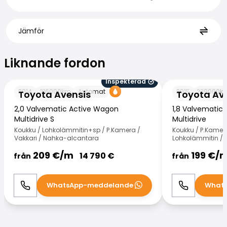
Jämför
Liknande fordon
Liknande fordon
Inspekterad
Toyota Avensis
Toyota Avensis
2014
216000
km
Automat
2015
229000
k
Toyota Avensis
Toyota Av
2,0 Valvematic Active Wagon
1,8 Valvematic 
Multidrive S
Multidrive
Koukku / Lohkolämmitin+sp / P.Kamera /
Koukku / P.Kamer
Vakkari / Nahka-alcantara
Lohkolämmitin / V
209
€/
m
199
€/
14 790
€
från
från
WhatsApp-meddelande
What
Ring
WhatsApp
Ring