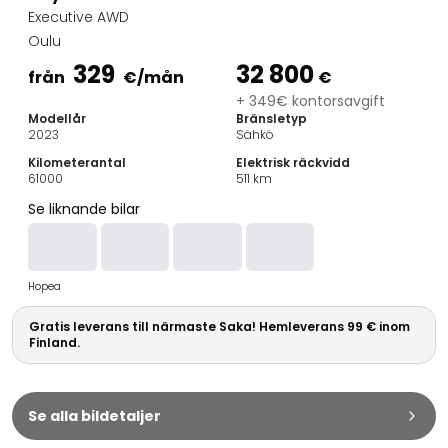
Familjebilar
Executive AWD
Kombibilar
Oulu
Stadsbilar
329
32 800
Dragfordon
från
€
/mån
€
Skåpbilar
+ 349€ kontorsavgift
Modellår
Bränsletyp
Kommersiella fordon
2023
Sähkö
Auktionsbilar
Kilometerantal
Elektrisk räckvidd
Prisvärda bilar
61000
511
km
Saka Select
Se liknande bilar
Bilmärken
De populäraste bilmärkena
Audi
Hopea
BMW
Kia
Gratis leverans till närmaste Saka! Hemleverans 99 € inom
Mercedes-Benz
Finland.
Polestar
Skoda
Tesla
Se alla bildetaljer
Toyota