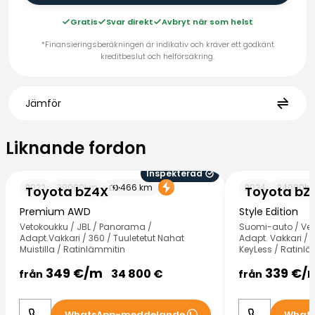
Gratis
Svar direkt
Avbryt när som helst
*Finansieringsberäkningen är indikativ och kräver ett godkänt
kreditbeslut och helförsäkring.
Jämför
Liknande fordon
Liknande fordon
Inspekterad
Toyota bZ4X
Toyota bZ4X
2022
39000
km
466
km
2024
24000
k
Toyota bZ4X
Toyota bZ
Premium AWD
Style Edition
Vetokoukku / JBL / Panorama /
Suomi-auto / Vet
Adapt.Vakkari / 360 / Tuuletetut Nahat
Adapt. Vakkari / T
Muistilla / Ratinlämmitin
KeyLess / Ratinl
349
€/
m
339
€/
34 800
€
från
från
WhatsApp-meddelande
What