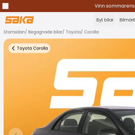
Vinn sommarens c
Tidigare meddelande
Stoppa meddelanden
✕
Byt bilar
Bilmär
Startsidan
/
Begagnade bilar
/
Toyota
/
Corolla
Toyota
Corolla
Tillbaka till fler bilresultat