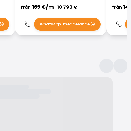
169
€/
m
14
10 790
€
från
från
WhatsApp-meddelande
Ring
WhatsApp
Ring