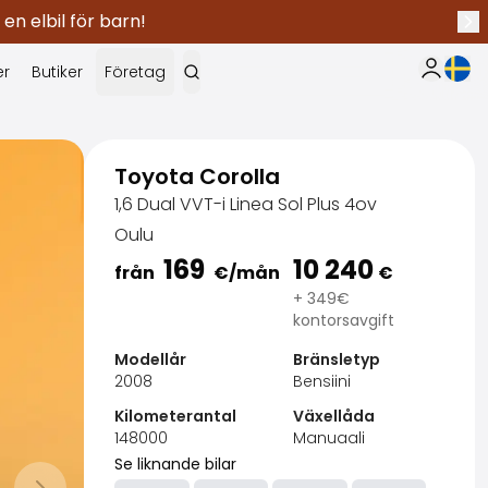
 en elbil för barn!
Näs
Nuva
er
Butiker
Företag
Min Saka
Toyota Corolla
1,6 Dual VVT-i Linea Sol Plus 4ov
Oulu
169
10 240
från
€
/mån
€
+ 349€
kontorsavgift
Modellår
Bränsletyp
2008
Bensiini
Kilometerantal
Växellåda
148000
Manuaali
Se liknande bilar