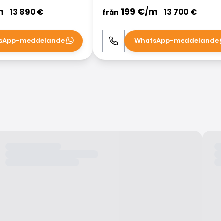
m
199
€/
m
13 890
€
13 700
€
från
sApp-meddelande
WhatsApp-meddelande
WhatsApp
Ring
WhatsApp