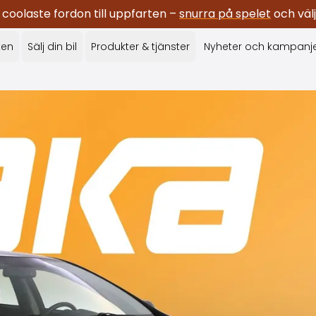
oolaste fordon till uppfarten –
snurra på spelet
och välj
ken
Sälj din bil
Produkter & tjänster
Nyheter och kampanj