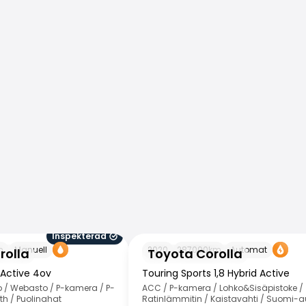
Inspekterad
Toyota Corolla
m
Manuell
2020
287000
km
Automat
rolla
Toyota Corolla
 Active 4ov
Touring Sports 1,8 Hybrid Active
 / Webasto / P-kamera / P-
ACC / P-kamera / Lohko&Sisäpistoke /
th / Puolinahat
Ratinlämmitin / Kaistavahti / Suomi-a