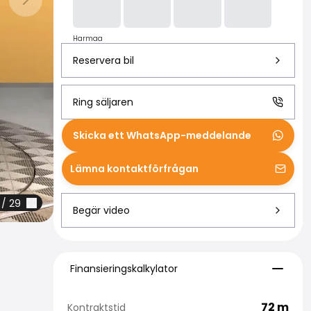
Nästa bild
Harmaa
Reservera bil
Ring säljaren
Skicka ett WhatsApp-meddelande
Lämna kontaktförfrågan
/
29
Begär video
Finansieringskalkylator
Finansieringskalkylator
72
m
Kontraktstid