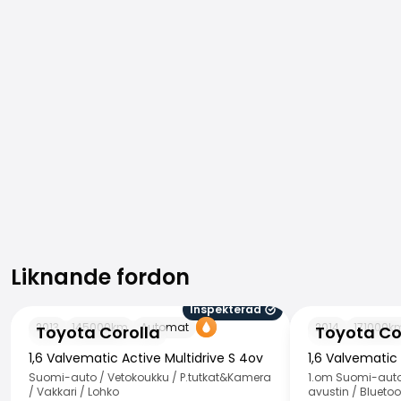
Liknande fordon
Liknande fordon
Inspekterad
Toyota Corolla
Toyota Corolla
2013
145000
km
Automat
2014
171000
k
Toyota Corolla
Toyota Co
1,6 Valvematic Active Multidrive S 4ov
1,6 Valvematic
Suomi-auto / Vetokoukku / P.tutkat&Kamera
1.om Suomi-auto
/ Vakkari / Lohko
avustin / Bluetoo