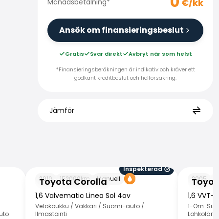
0
€/kk
Månadsbetalning
*
Ansök om finansieringsbeslut
Gratis
Svar direkt
Avbryt när som helst
*Finansieringsberäkningen är indikativ och kräver ett
godkänt kreditbeslut och helförsäkring.
Jämför
Inspekterad
Toyota Corolla
Toyota Cor
2010
152000
km
Manuell
2005
1
Toyota Corolla
Toyot
1,6 Valvematic Linea Sol 4ov
1,6 VVT-i
Vetokoukku / Vakkari / Suomi-auto /
1-Om. Suom
uto
Ilmastointi
Lohkolämmi