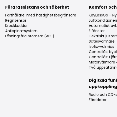
Förarassistans och säkerhet
Komfort och
Farthållare: med hastighetsbegränsare
KeyLessGo - Ny
Regnsensor
Luftkonditioner
Krockkuddar
Automatisk av
Antispinn-system
Elfönster
Låsningsfria bromsar (ABS)
Elektriskt juste
Sätesvärmare
Isofix-valmius
Centrallås: Nyck
Centrallås: Fjärr
Motorvärmare 
Två uppsättnin
Digitala fun
uppkopplin
Radio och CD-s
Färddator