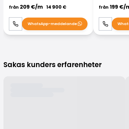
209
€/
m
199
€/
14 900
€
från
från
WhatsApp-meddelande
What
Ring
WhatsApp
Ring
Sakas kunders erfarenheter