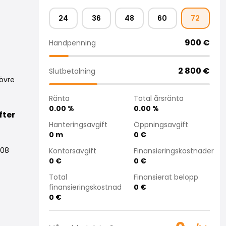
24
36
48
60
72
900
€
Handpenning
2 800
€
Slutbetalning
övre
Ränta
Total årsränta
0.00
%
0.00
%
fter
Hanteringsavgift
Öppningsavgift
0
m
0
€
008
Kontorsavgift
Finansieringskostnader
0
€
0
€
Total
Finansierat belopp
finansieringskostnad
0
€
0
€