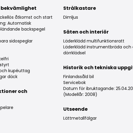
 bekvämlighet
Strålkastare
ckellös åtkomst och start
Dimljus
ing: Automatisk
bländande backspegel
Säten och interiör
rbara sidospeglar
Läderklädd multifunktionsratt
Läderklädd instrumentbräda och 
dörrklädsel
elfri
styrt
Historik och tekniska uppgi
och kupéuttag
gar däck
Finlandssåld bil
Servicebok
Datum för ibruktagande: 25.04.2
ktioner och
(Modellår: 2008)
g
pelare
Utseende
Lättmetallfälgar