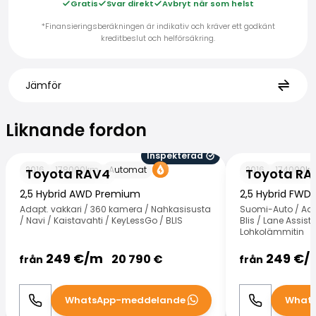
Gratis
Svar direkt
Avbryt när som helst
*Finansieringsberäkningen är indikativ och kräver ett godkänt
kreditbeslut och helförsäkring.
Jämför
Liknande fordon
Liknande fordon
Inspekterad
Toyota RAV4
Toyota RAV4
2016
178000
km
Automat
2016
174000
k
Toyota RAV4
Toyota RA
2,5 Hybrid AWD Premium
2,5 Hybrid FWD 
Adapt. vakkari / 360 kamera / Nahkasisusta
Suomi-Auto / Ada
/ Navi / Kaistavahti / KeyLessGo / BLIS
Blis / Lane Assist
Lohkolämmitin
249
€/
m
249
€/
20 790
€
från
från
WhatsApp-meddelande
What
Ring
WhatsApp
Ring