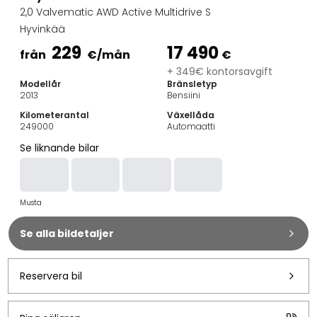
Familjebilar
2,0 Valvematic AWD Active Multidrive S
Kombibilar
Hyvinkää
Stadsbilar
229
17 490
Dragfordon
från
€
/mån
€
Skåpbilar
+ 349€ kontorsavgift
Modellår
Bränsletyp
Kommersiella fordon
2013
Bensiini
Auktionsbilar
Kilometerantal
Växellåda
Prisvärda bilar
249000
Automaatti
Saka Select
Se liknande bilar
Bilmärken
De populäraste bilmärkena
Audi
Musta
BMW
Kia
Se alla bildetaljer
Mercedes-Benz
Polestar
Skoda
Reservera bil
Tesla
Toyota