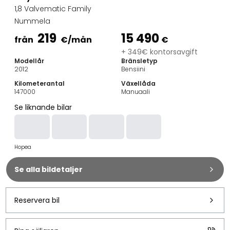
Familjebilar
1,8 Valvematic Family
Kombibilar
Nummela
Stadsbilar
219
15 490
Dragfordon
från
€
/mån
€
Skåpbilar
+ 349€ kontorsavgift
Modellår
Bränsletyp
Kommersiella fordon
2012
Bensiini
Auktionsbilar
Kilometerantal
Växellåda
Prisvärda bilar
147000
Manuaali
Saka Select
Se liknande bilar
Bilmärken
De populäraste bilmärkena
Audi
Hopea
BMW
Kia
Se alla bildetaljer
Mercedes-Benz
Polestar
Skoda
Reservera bil
Tesla
Toyota