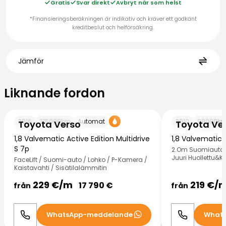
Gratis
Svar direkt
Avbryt när som helst
*Finansieringsberäkningen är indikativ och kräver ett godkänt
kreditbeslut och helförsäkring.
Jämför
Liknande fordon
Liknande fordon
Toyota Verso
Toyota Verso
2016
215000
km
Automat
2010
99000
k
Toyota Verso
Toyota Ve
1,8 Valvematic Active Edition Multidrive
1,8 Valvematic L
S 7p
2.Om Suomiauto /
Juuri Huollettu&K
FaceLift / Suomi-auto / Lohko / P-Kamera /
Kaistavahti / Sisätilalämmitin
229
€/
m
219
€/
17 790
€
från
från
WhatsApp-meddelande
What
Ring
WhatsApp
Ring