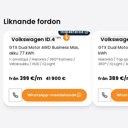
Liknande fordon
Liknande fordon
Inspekterad
Volkswagen ID.4
Volkswagen ID.
2023
18000
km
471
km
2023
8000
km
Volkswagen ID.4
Volkswage
GTX Dual Motor AWD Business Max,
GTX Dual Moto
akku 77 kWh
kWh
1-omistaja / Hieronta / 360° Kamera /
Hieronta / Top sp
Vetokoukku / HUD / iQ.Light
360° / IQ Light /
399
€/
m
389
€/
41 900
€
från
från
WhatsApp-meddelande
What
Ring
WhatsApp
Ring