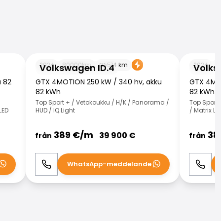
Volkswagen ID.4
Volkswage
2024
80000
km
514
km
2024
7
Volkswagen ID.4
Volks
u 82
GTX 4MOTION 250 kW / 340 hv, akku
GTX 4MOT
82 kWh
82 kWh
Top Sport + / Vetokoukku / H/K / Panorama /
Top Sport +
LED
HUD / IQ.Light
/ Matrix LE
389
€/
m
38
39 900
€
från
från
WhatsApp-meddelande
Ring
WhatsApp
Ring