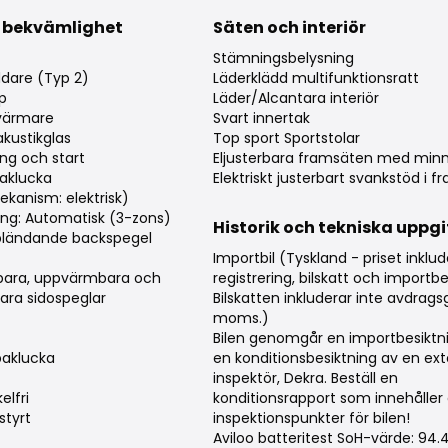
 bekvämlighet
Säten och interiör
Stämningsbelysning
dare (Typ 2)
Läderklädd multifunktionsratt
p
Läder/Alcantara interiör
tsvärmare
Svart innertak
akustikglas
Top sport Sportstolar
ng och start
Eljusterbara framsäten med min
aklucka
Elektriskt justerbart svankstöd i 
kanism: elektrisk)
ing: Automatisk (3-zons)
Historik och tekniska uppgi
bländande backspegel
Importbil (Tyskland - priset inklud
erbara, uppvärmbara och
registrering, bilskatt och importbe
lbara sidospeglar
Bilskatten inkluderar inte avdragsgi
moms.)
Bilen genomgår en importbesiktn
baklucka
en konditionsbesiktning av en ext
inspektör, Dekra. Beställ en
elfri
konditionsrapport som innehåller
styrt
inspektionspunkter för bilen!
Aviloo batteritest SoH-värde: 94.