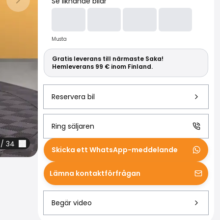
Läs mer om S
Se liknande bilar
Nästa bild
Musta
Gratis leverans till närmaste Saka!
Hemleverans 99 € inom Finland.
Reservera bil
Ring säljaren
/
34
Skicka ett WhatsApp-meddelande
Lämna kontaktförfrågan
Begär video