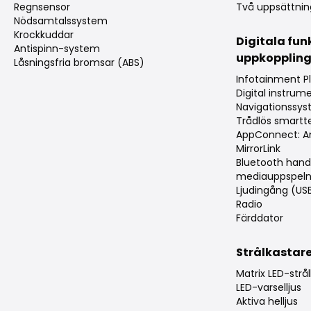
Regnsensor
Två uppsättnin
Nödsamtalssystem
Krockkuddar
Digitala fun
Antispinn-system
uppkopplin
Låsningsfria bromsar (ABS)
Infotainment P
Digital instru
Navigationssy
Trådlös smartt
AppConnect: An
MirrorLink
Bluetooth hand
mediauppspeln
Ljudingång (US
Radio
Färddator
Strålkastar
Matrix LED-strå
LED-varselljus
Aktiva helljus