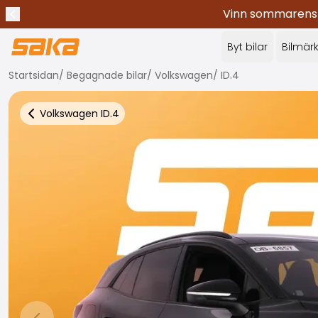
Vinn sommarens c
Tidigare meddelande
Stoppa meddelanden
✕
Byt bilar
Bilmär
Startsidan
/
Begagnade bilar
/
Volkswagen
/
ID.4
Volkswagen
ID.4
Tillbaka till fler bilresultat