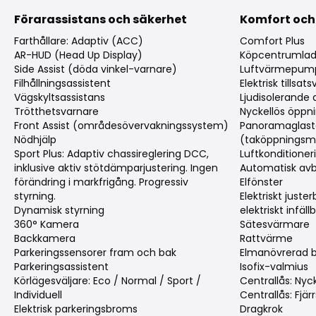
Förarassistans och säkerhet
Komfort och
Farthållare: Adaptiv (ACC)
Comfort Plus
AR-HUD (Head Up Display)
Köpcentrumlad
Side Assist (döda vinkel-varnare)
Luftvärmepum
Filhållningsassistent
Elektrisk tillsa
Vägskyltsassistans
Ljudisolerande 
Trötthetsvarnare
Nyckellös öppni
Front Assist (områdesövervakningssystem)
Panoramaglast
Nödhjälp
(taköppningsme
Sport Plus: Adaptiv chassireglering DCC,
Luftkonditioner
inklusive aktiv stötdämparjustering. Ingen
Automatisk av
förändring i markfrigång. Progressiv
Elfönster
styrning.
Elektriskt just
Dynamisk styrning
elektriskt infäl
360° Kamera
Sätesvärmare
Backkamera
Rattvärme
Parkeringssensorer fram och bak
Elmanövrerad 
Parkeringsassistent
Isofix-valmius
Körlägesväljare: Eco / Normal / Sport /
Centrallås: Nyck
Individuell
Centrallås: Fjärr
Elektrisk parkeringsbroms
Dragkrok