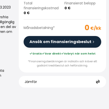
Total
Finansierat belopp
03.2023
finansieringskostnad
0
€
0
€
sfria
llgänglig
0
en del av
€/kk
Månadsbetalning
*
jaren om
Ansök om finansieringsbeslut
Gratis
Svar direkt
Avbryt när som helst
*Finansieringsberäkningen är indikativ och kräver ett
godkänt kreditbeslut och helförsäkring.
uta
h
Jämför