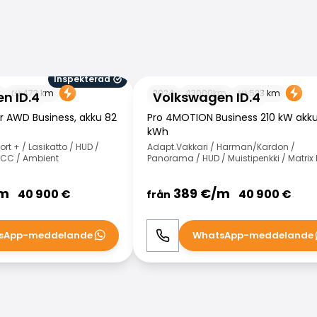
Inspekterad
4
Volkswagen ID.4
473
km
2024
43000
km
523
km
n ID.4
Volkswagen ID.4
r AWD Business, akku 82
Pro 4MOTION Business 210 kW akk
kWh
ort + / Lasikatto / HUD /
Adapt.Vakkari / Harman/Kardon /
 ACC / Ambient
Panorama / HUD / Muistipenkki / Matrix 
m
389
€/
m
40 900
€
40 900
€
från
sApp-meddelande
WhatsApp-meddelande
WhatsApp
Ring
WhatsApp