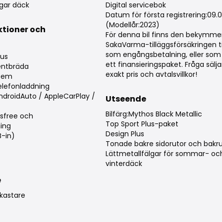
gar däck
Digital servicebok
Datum för första registrering:09.
(Modellår:2023)
ktioner och
För denna bil finns den bekymmer
g
SakaVarma-tilläggsförsäkringen ti
som engångsbetalning, eller som 
lus
ett finansieringspaket. Fråga säl
mentbräda
exakt pris och avtalsvillkor!
stem
elefonladdning
droidAuto / AppleCarPlay /
Utseende
Bilfärg:Mythos Black Metallic
sfree och
Top Sport Plus-paket
ing
Design Plus
B-in)
Tonade bakre sidorutor och bakr
Lättmetallfälgar för sommar- oc
vinterdäck
e
lkastare