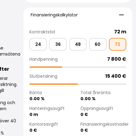
Finansieringskalkylator
Finansieringskalkylator
72
m
Kontraktstid
24
36
48
60
72
ne
framsätena
7 800
€
Handpenning
fter
15 400
€
Slutbetalning
erar
siktning.
ll
Ränta
Total årsränta
0.00
%
0.00
%
ing och
Hanteringsavgift
Öppningsavgift
ern
0
m
0
€
 över 40
Kontorsavgift
Finansieringskostnader
0
€
0
€
4%