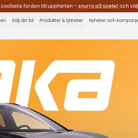
oolaste fordon till uppfarten –
snurra på spelet
och välj
ken
Sälj din bil
Produkter & tjänster
Nyheter och kampanj