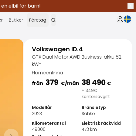
 en elbil för barn!
Näs
Nuva
er
Butiker
Företag
Min Saka
Volkswagen ID.4
GTX Dual Motor AWD Business, akku 82
kWh
Hämeenlinna
379
38 490
från
€
/mån
€
+ 349€
kontorsavgift
Modellår
Bränsletyp
2023
Sähkö
Kilometerantal
Elektrisk räckvidd
SakaVarma
49000
473
km