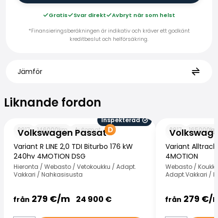
Gratis
Svar direkt
Avbryt när som helst
*Finansieringsberäkningen är indikativ och kräver ett godkänt
kreditbeslut och helförsäkring.
Jämför
Liknande fordon
Liknande fordon
Inspekterad
Volkswagen Passat
Volkswagen Pas
2017
146000
km
Automat
2017
165000
k
Volkswagen Passat
Volkswage
Variant R LINE 2,0 TDI Biturbo 176 kW
Variant Alltrack
240hv 4MOTION DSG
4MOTION
Hieronta / Webasto / Vetokoukku / Adapt.
Webasto / Koukku
Vakkari / Nahkasisusta
Adapt.Vakkari / D
279
€/
m
279
€/
24 900
€
från
från