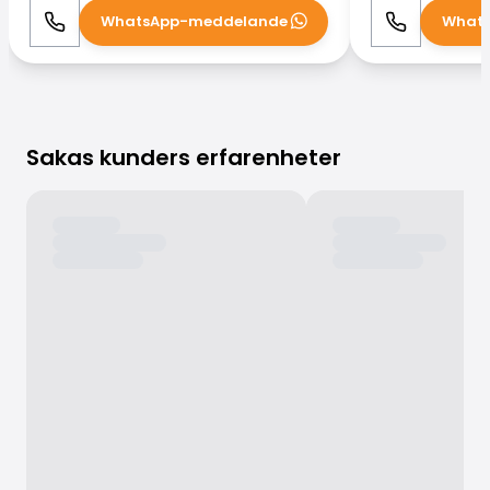
WhatsApp-meddelande
What
Ring
WhatsApp
Ring
Sakas kunders erfarenheter