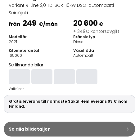
Familjebilar
Variant R-Line 2,0 TDI SCR 110kW DSG-automaatti
Kombibilar
Seinäjoki
Stadsbilar
249
20 600
Dragfordon
från
€
/mån
€
Skåpbilar
+ 349€ kontorsavgift
Modellår
Bränsletyp
Kommersiella fordon
2021
Diesel
Auktionsbilar
Kilometerantal
Växellåda
Prisvärda bilar
165000
Automaatti
Saka Select
Se liknande bilar
Bilmärken
De populäraste bilmärkena
Audi
Valkoinen
BMW
Kia
Gratis leverans till närmaste Saka! Hemleverans 99 € inom
Mercedes-Benz
Finland.
Polestar
Skoda
Tesla
Se alla bildetaljer
Toyota