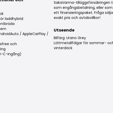
SakaVarma-tilläggsförsäkringen ti
g
som engångsbetalning, eller som 
ett finansieringspaket. Fråga säl
bok
exakt pris och avtalsvillkor!
ör laddhybrid
mentbräda
stem
Utseende
droidAuto / AppleCarPlay /
Bilfärg: Urano Grey
Lättmetallfälgar för sommar- oc
sfree och
vinterdäck
ing
SB-C-ingång)