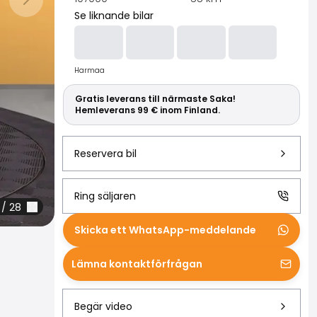
Läs mer om S
Nästa bild
Se liknande bilar
Harmaa
Gratis leverans till närmaste Saka!
Hemleverans 99 € inom Finland.
Reservera bil
Ring säljaren
/
28
Skicka ett WhatsApp-meddelande
Lämna kontaktförfrågan
Begär video