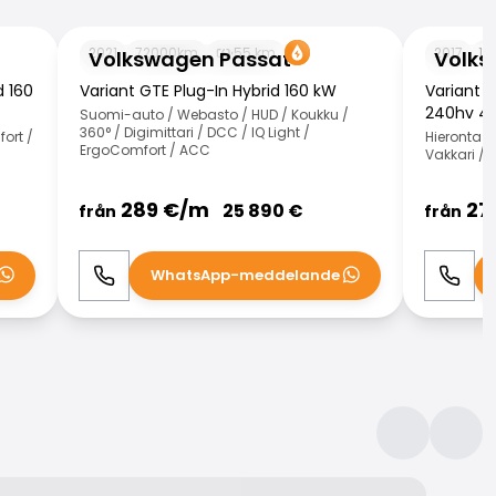
Volkswagen Passat
Volkswage
2021
72000
km
55
km
2017
14
Volkswagen Passat
Volks
d 160
Variant GTE Plug-In Hybrid 160 kW
Variant R
240hv 4
Suomi-auto / Webasto / HUD / Koukku /
360° / Digimittari / DCC / IQ Light /
ort /
Hieronta /
ErgoComfort / ACC
Vakkari /
289
€/
m
27
25 890
€
från
från
WhatsApp-meddelande
Ring
WhatsApp
Ring