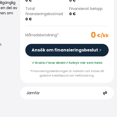
0
€
0
€
llgänglig
en del av
Total
Finansierat belopp
jaren om
finansieringskostnad
0
€
0
€
0
€/kk
Månadsbetalning
*
h
Ansök om finansieringsbeslut
Gratis
Svar direkt
Avbryt när som helst
*Finansieringsberäkningen är indikativ och kräver ett
godkänt kreditbeslut och helförsäkring.
Jämför