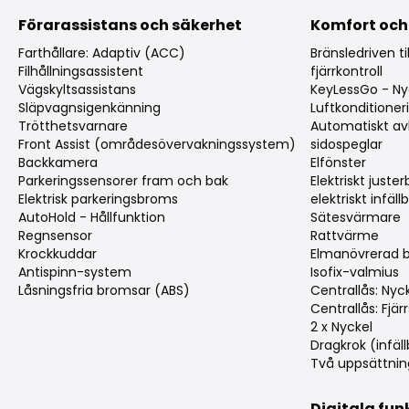
Förarassistans och säkerhet
Komfort och
Farthållare: Adaptiv (ACC)
Bränsledriven 
Filhållningsassistent
fjärrkontroll
Vägskyltsassistans
KeyLessGo - Nyc
Släpvagnsigenkänning
Luftkonditioner
Trötthetsvarnare
Automatiskt a
Front Assist (områdesövervakningssystem)
sidospeglar
Backkamera
Elfönster
Parkeringssensorer fram och bak
Elektriskt just
Elektrisk parkeringsbroms
elektriskt infäl
AutoHold - Hållfunktion
Sätesvärmare
Regnsensor
Rattvärme
Krockkuddar
Elmanövrerad 
Antispinn-system
Isofix-valmius
Låsningsfria bromsar (ABS)
Centrallås: Nyck
Centrallås: Fjärr
2 x Nyckel
Dragkrok (infäl
Två uppsättnin
Digitala fun