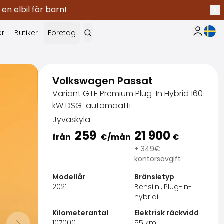
 en elbil för barn!
Näs
Nuva
er
Butiker
Företag
Min Saka
Volkswagen Passat
Variant GTE Premium Plug-In Hybrid 160
kW DSG-automaatti
Jyväskylä
259
21 900
från
€
/mån
€
+ 349€
kontorsavgift
Modellår
Bränsletyp
2021
Bensiini, Plug-in-
hybridi
SakaVarma
Kilometerantal
Elektrisk räckvidd
107000
55
km