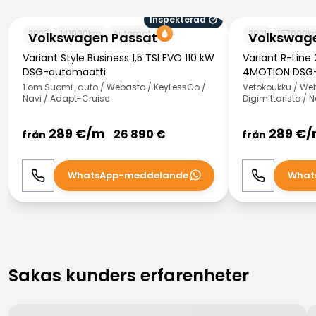
Inspekterad
Volkswagen Passat
Volkswagen Pa
2023
141000
km
Automat
2021
157000
k
Volkswagen Passat
Volkswag
Variant Style Business 1,5 TSI EVO 110 kW
Variant R-Line
DSG-automaatti
4MOTION DSG-
1.om Suomi-auto / Webasto / KeyLessGo /
Vetokoukku / Weba
Navi / Adapt-Cruise
Digimittaristo /
289
€/
m
289
€/
26 890
€
från
från
WhatsApp-meddelande
What
Ring
WhatsApp
Ring
Sakas kunders erfarenheter