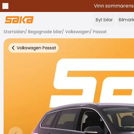
Vinn sommarens c
Tidigare meddelande
Stoppa meddelanden
✕
Byt bilar
Bilmär
Startsidan
/
Begagnade bilar
/
Volkswagen
/
Passat
Volkswagen
Passat
Tillbaka till fler bilresultat