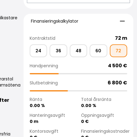
Finansieringskalkylator
ålkastare
Finansieringskalkylator
72
m
Kontraktstid
24
36
48
60
72
4 500
€
Handpenning
rarstol
6 800
€
Slutbetalning
framsätena
Ränta
Total årsränta
fter
0.00
%
0.00
%
Hanteringsavgift
Öppningsavgift
0
m
0
€
Kontorsavgift
Finansieringskostnader
sfria