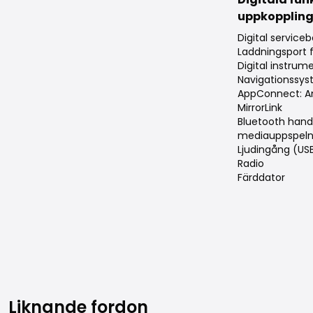
uppkopplin
Digital service
Laddningsport f
Digital instru
Navigationssy
AppConnect: An
MirrorLink
Bluetooth hand
mediauppspeln
Ljudingång (U
Radio
Färddator
Liknande fordon
Liknande fordon