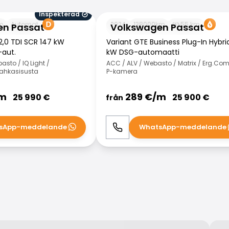
Inspekterad
ssat
Volkswagen Passat
m
Automat
2024
138000
km
55
km
en Passat
Volkswagen Passat
 2,0 TDI SCR 147 kW
Variant GTE Business Plug-In Hybri
aut.
kW DSG-automaatti
sto / IQ Light /
ACC / ALV / Webasto / Matrix / Erg.Comf
 Nahkasisusta
P-kamera
m
289
€/
m
25 990
€
25 900
€
från
sApp-meddelande
WhatsApp-meddelande
WhatsApp
Ring
WhatsApp