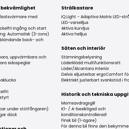
 bekvämlighet
Strålkastare
tillsatsvärmare med
IQ.Light - Adaptiva Matrix LED-str
LED-varselljus
kelfri ingång och start
Aktiva kurvljus
ing: Automatisk (3-zons)
Aktiva helljus
vbländande back- och
Säten och interiör
erbara, uppvärmbara och
Stämningsbelysning
lbara sidospeglar
Läderklädd multifunktionsratt
Läder/Alcantara interiör
Delvis eljusterbar ergoComfort fö
baklucka
Elektriskt justerbart svankstöd i 
elfri
Historik och tekniska uppgi
styrt
Momsavdragsgill
lbar under stötfångaren)
K1- / A-besiktigad och
gar däck
konditionskontrollerad!
Finsk bil (1-ägare)
För denna bil finns den bekymmer
ktioner och