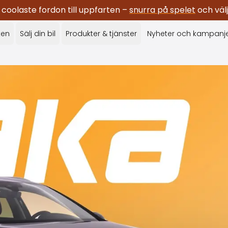
oolaste fordon till uppfarten –
snurra på spelet
och välj
ken
Sälj din bil
Produkter & tjänster
Nyheter och kampanj