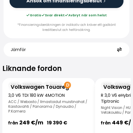
Ansök om finansieringsbeslut
Gratis
Svar direkt
Avbryt när som helst
*Finansieringsberäkningen är indikativ och kräver ett godkänt
kreditbeslut och helförsäkring.
Jämför
Liknande fordon
Liknande fordon
Volkswagen Touareg
Volkswagen Tou
2014
239000
km
Automat
2021
140000
k
Volkswagen Touareg
Volkswage
3,0 V6 TDI 180 kW 4MOTION
R 3,0 V6 eHybr
Tiptronic
ACC / Webasto / Ilmastoidut muistinahat /
Kaistavahti / Panorama / Dynaudio /
Night Vision / HU
P.Kamera
Vetokoukku / Pa
249
€/
m
449
€/
19 390
€
från
från