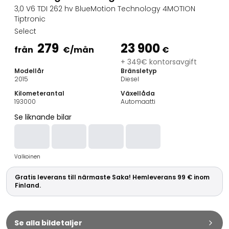
Familjebilar
3,0 V6 TDI 262 hv BlueMotion Technology 4MOTION
Kombibilar
Tiptronic
Stadsbilar
Select
Dragfordon
279
23 900
från
€
/mån
€
Skåpbilar
+ 349€ kontorsavgift
Kommersiella fordon
Modellår
Bränsletyp
Auktionsbilar
2015
Diesel
Prisvärda bilar
Kilometerantal
Växellåda
Saka Select
193000
Automaatti
Bilmärken
Se liknande bilar
De populäraste bilmärkena
Audi
BMW
Valkoinen
Kia
Mercedes-Benz
Gratis leverans till närmaste Saka! Hemleverans 99 € inom
Polestar
Finland.
Skoda
Tesla
Toyota
Se alla bildetaljer