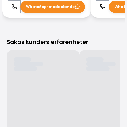
WhatsApp-meddelande
What
Ring
WhatsApp
Ring
Sakas kunders erfarenheter