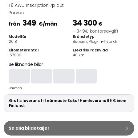
Familjebilar
T8 AWD Inscription 7p aut
Kombibilar
Porvoo
Stadsbilar
349
34 300
Dragfordon
från
€
/mån
€
Skåpbilar
+ 349€ kontorsavgift
Modellår
Bränsletyp
Kommersiella fordon
2018
Bensiini, Plug-in-hybridi
Auktionsbilar
Kilometerantal
Elektrisk räckvidd
Prisvärda bilar
157000
40
km
Saka Select
Se liknande bilar
Bilmärken
De populäraste bilmärkena
Audi
Harmaa
BMW
Kia
Gratis leverans till närmaste Saka! Hemleverans 99 € inom
Mercedes-Benz
Finland.
Polestar
Skoda
Tesla
Se alla bildetaljer
Toyota