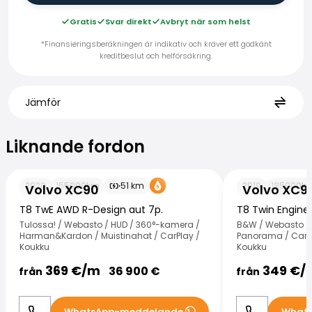
Gratis
Svar direkt
Avbryt när som helst
*Finansieringsberäkningen är indikativ och kräver ett godkänt
kreditbeslut och helförsäkring.
Jämför
Liknande fordon
Liknande fordon
Volvo XC90
Volvo XC90
2020
155000
km
51
km
2019
185000
k
Volvo XC90
Volvo XC9
T8 TwE AWD R-Design aut 7p.
T8 Twin Engine
Tulossa! / Webasto / HUD / 360°-kamera /
B&W / Webasto / 
Harman&Kardon / Muistinahat / CarPlay /
Panorama / Carbo
Koukku
Koukku
369
€/
m
349
€/
36 900
€
från
från
WhatsApp-meddelande
What