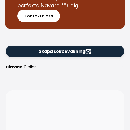
Familjebilar
perfekta Navara för dig.
Kombibilar
Stadsbilar
Kontakta oss
Dragfordon
Skåpbilar
Kommersiella fordon
Auktionsbilar
Prisvärda bilar
Skapa sökbevakning
Saka Select
Bilmärken
Hittade
0 bilar
De populäraste bilmärkena
Audi
BMW
Kia
Mercedes-Benz
Polestar
Skoda
Tesla
Toyota