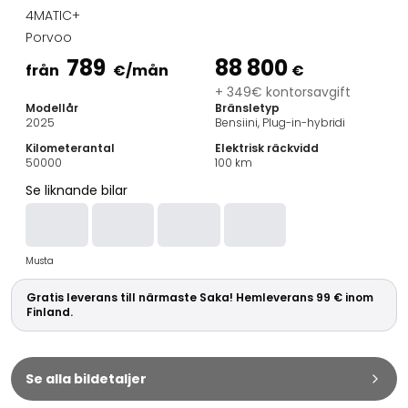
Familjebilar
4MATIC+
Kombibilar
Porvoo
Stadsbilar
789
88 800
Dragfordon
från
€
/mån
€
Skåpbilar
+ 349€ kontorsavgift
Modellår
Bränsletyp
Kommersiella fordon
2025
Bensiini, Plug-in-hybridi
Auktionsbilar
Kilometerantal
Elektrisk räckvidd
Prisvärda bilar
50000
100
km
Saka Select
Se liknande bilar
Bilmärken
De populäraste bilmärkena
Audi
Musta
BMW
Kia
Gratis leverans till närmaste Saka! Hemleverans 99 € inom
Mercedes-Benz
Finland.
Polestar
Skoda
Tesla
Se alla bildetaljer
Toyota