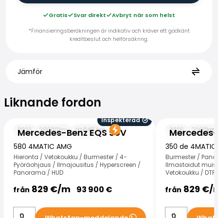
Gratis
Svar direkt
Avbryt när som helst
*Finansieringsberäkningen är indikativ och kräver ett godkänt
kreditbeslut och helförsäkring.
Jämför
Liknande fordon
Liknande fordon
Inspekterad
Mercedes-Benz EQS SUV
Mercedes-Benz
2023
38000
km
645
km
2025
7000
km
Mercedes-Benz EQS SUV
Mercedes-
580 4MATIC AMG
350 de 4MATIC
Hieronta / Vetokoukku / Burmester / 4-
Burmester / Pano
Pyöräohjaus / Ilmajousitus / Hyperscreen /
Ilmastoidut muist
Panorama / HUD
Vetokoukku / DTR 
829
€/
m
829
€/
93 900
€
från
från
WhatsApp-meddelande
What