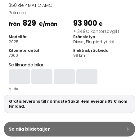
Familjebilar
350 de 4MATIC AMG
Kombibilar
Pakkala
Stadsbilar
829
93 900
Dragfordon
från
€
/mån
€
Skåpbilar
+ 349€ kontorsavgift
Modellår
Bränsletyp
Kommersiella fordon
2025
Diesel, Plug-in-hybridi
Auktionsbilar
Kilometerantal
Elektrisk räckvidd
Prisvärda bilar
7000
99
km
Saka Select
Se liknande bilar
Bilmärken
De populäraste bilmärkena
Audi
Musta
BMW
Kia
Gratis leverans till närmaste Saka! Hemleverans 99 € inom
Mercedes-Benz
Finland.
Polestar
Skoda
Tesla
Se alla bildetaljer
Toyota