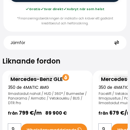
Gratis
Svar direkt
Avbryt när som helst
*Finansieringsberäkningen är indikativ och kräver ett godkänt
kreditbeslut och helförsäkring.
Jämför
Liknande fordon
Liknande fordon
Mercedes-Benz GLE
Mercedes-Benz
2025
15000
km
99
km
2023
19000
km
Mercedes-Benz GLE
Mercedes-
350 de 4MATIC AMG
350 de 4MATIC
Ilmastoidut nahat / HUD / 360° / Burmester /
Facelift / Vetokou
Panorama / Airmatic / Vetokoukku / BLIS /
Ilmajousitus / P
DTR Pro
Ilmastoidut muist
799
€/
m
679
€/
89 900
€
från
från
WhatsApp-meddelande
What