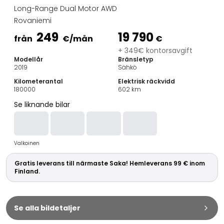
Familjebilar
Long-Range Dual Motor AWD
Kombibilar
Rovaniemi
Stadsbilar
249
19 790
Dragfordon
från
€
/mån
€
Skåpbilar
+ 349€ kontorsavgift
Modellår
Bränsletyp
Kommersiella fordon
2019
Sähkö
Auktionsbilar
Kilometerantal
Elektrisk räckvidd
Prisvärda bilar
180000
602
km
Saka Select
Se liknande bilar
Bilmärken
De populäraste bilmärkena
Audi
Valkoinen
BMW
Kia
Gratis leverans till närmaste Saka! Hemleverans 99 € inom
Mercedes-Benz
Finland.
Polestar
Skoda
Tesla
Se alla bildetaljer
Toyota