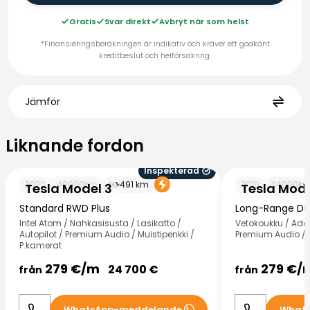
Gratis
Svar direkt
Avbryt när som helst
*Finansieringsberäkningen är indikativ och kräver ett godkänt
kreditbeslut och helförsäkring.
Jämför
Liknande fordon
Liknande fordon
Inspekterad
Tesla Model 3
Tesla Model 3
2020
49000
km
491
km
2019
114000
k
Tesla Model 3
Tesla Mode
Standard RWD Plus
Long-Range Du
Intel Atom / Nahkasisusta / Lasikatto /
Vetokoukku / Adap
Autopilot / Premium Audio / Muistipenkki /
Premium Audio / I
P.kamerat
279
€/
m
279
€/
24 700
€
från
från
WhatsApp-meddelande
What