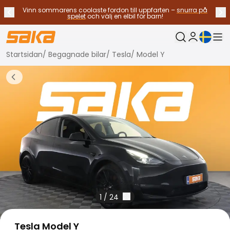
Vinn sommarens coolaste fordon till uppfarten –
snurra på
Tidigare meddelande
Näs
Stoppa meddelanden
✕
spelet
och välj en elbil för barn!
Nuvarande sp
Min Saka
Startsidan
/
Begagnade bilar
/
Tesla
/
Model Y
Byt bilar
Bränsletyp
Tillbaka till fler bilresultat
Alla bilar til salu
Elbilar
Hybridbilar
Bensinbilar
Dieselbilar
Gasdrivna bilar
Kontakta oss
Vanliga frågor
Fordonstyper
SUV:ar och crossovers
1
/
24
Fyrhjulsdrift
Premium bilar
Tesla Model Y