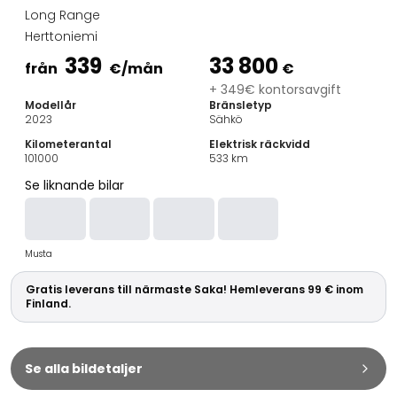
Familjebilar
Long Range
Kombibilar
Herttoniemi
Stadsbilar
339
33 800
Dragfordon
från
€
/mån
€
Skåpbilar
+ 349€ kontorsavgift
Modellår
Bränsletyp
Kommersiella fordon
2023
Sähkö
Auktionsbilar
Kilometerantal
Elektrisk räckvidd
Prisvärda bilar
101000
533
km
Saka Select
Se liknande bilar
Bilmärken
De populäraste bilmärkena
Audi
Musta
BMW
Kia
Gratis leverans till närmaste Saka! Hemleverans 99 € inom
Mercedes-Benz
Finland.
Polestar
Skoda
Tesla
Se alla bildetaljer
Toyota