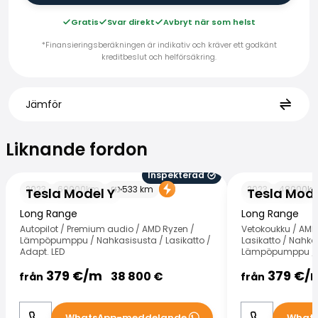
Gratis
Svar direkt
Avbryt när som helst
*Finansieringsberäkningen är indikativ och kräver ett godkänt
kreditbeslut och helförsäkring.
Jämför
Liknande fordon
Liknande fordon
Inspekterad
Tesla Model Y
Tesla Model Y
2023
60000
km
533
km
2023
48000
k
Tesla Model Y
Tesla Mode
Long Range
Long Range
Autopilot / Premium audio / AMD Ryzen /
Vetokoukku / AMD
Lämpöpumppu / Nahkasisusta / Lasikatto /
Lasikatto / Nahkas
Adapt. LED
Lämpöpumppu / A
379
€/
m
379
€/
38 800
€
från
från
WhatsApp-meddelande
What