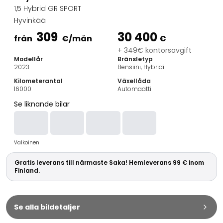
Familjebilar
1,5 Hybrid GR SPORT
Kombibilar
Hyvinkää
Stadsbilar
309
30 400
Dragfordon
från
€
/mån
€
Skåpbilar
+ 349€ kontorsavgift
Modellår
Bränsletyp
Kommersiella fordon
2023
Bensiini, Hybridi
Auktionsbilar
Kilometerantal
Växellåda
Prisvärda bilar
16000
Automaatti
Saka Select
Se liknande bilar
Bilmärken
De populäraste bilmärkena
Audi
Valkoinen
BMW
Kia
Gratis leverans till närmaste Saka! Hemleverans 99 € inom
Mercedes-Benz
Finland.
Polestar
Skoda
Tesla
Se alla bildetaljer
Toyota