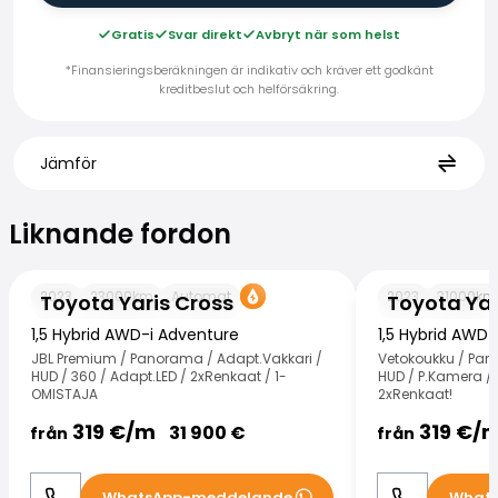
Gratis
Svar direkt
Avbryt när som helst
*Finansieringsberäkningen är indikativ och kräver ett godkänt
kreditbeslut och helförsäkring.
Jämför
Liknande fordon
Liknande fordon
Toyota Yaris Cross
Toyota Yaris Cr
2023
23000
km
Automat
2023
31000
km
Toyota Yaris Cross
Toyota Yar
1,5 Hybrid AWD-i Adventure
1,5 Hybrid AWD
JBL Premium / Panorama / Adapt.Vakkari /
Vetokoukku / Pan
HUD / 360 / Adapt.LED / 2xRenkaat / 1-
HUD / P.Kamera / 
OMISTAJA
2xRenkaat!
319
€/
m
319
€/
31 900
€
från
från
WhatsApp-meddelande
What