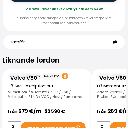
Gratis
Svar direkt
Avbryt när som helst
*Finansieringsberäkningen är indikativ och kräver ett godkänt
kreditbeslut och helförsäkring.
Jämför
Liknande fordon
Liknande fordon
Volvo V60
Volvo V60
2019
139000
km
50
km
2020
134000
k
Volvo V60
Volvo V60
T8 AWD Inscription aut
D3 Momentum 
Supertuote! / Webasto / ACC / 360 /
Adapt. vakkari / W
Vetokoukku / HUD / VOC / Navi / Panorama
P.tutkat / Jakopää
279
€/
m
269
€/
23 590
€
från
från
WhatsApp-meddelande
What