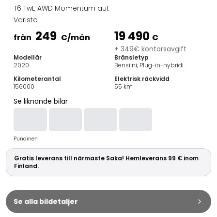
Familjebilar
T6 TwE AWD Momentum aut
Kombibilar
Varisto
Stadsbilar
249
19 490
Dragfordon
från
€
/mån
€
Skåpbilar
+ 349€ kontorsavgift
Modellår
Bränsletyp
Kommersiella fordon
2020
Bensiini, Plug-in-hybridi
Auktionsbilar
Kilometerantal
Elektrisk räckvidd
Prisvärda bilar
156000
55
km
Saka Select
Se liknande bilar
Bilmärken
De populäraste bilmärkena
Audi
Punainen
BMW
Kia
Gratis leverans till närmaste Saka! Hemleverans 99 € inom
Mercedes-Benz
Finland.
Polestar
Skoda
Tesla
Se alla bildetaljer
Toyota