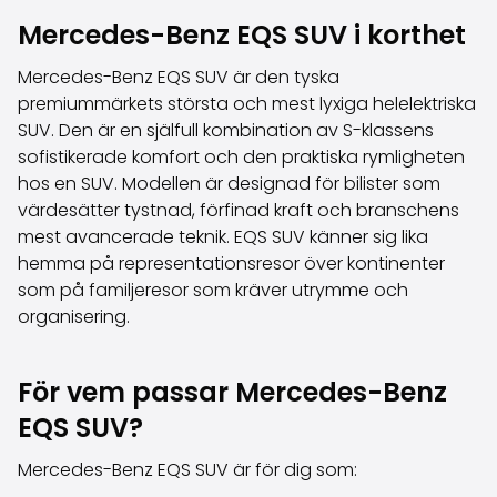
Familjebilar
Mercedes-Benz EQS SUV i korthet
Kombibilar
Stadsbilar
Mercedes-Benz EQS SUV är den tyska
Dragfordon
premiummärkets största och mest lyxiga helelektriska
Skåpbilar
SUV. Den är en själfull kombination av S-klassens
Kommersiella fordon
sofistikerade komfort och den praktiska rymligheten
Auktionsbilar
hos en SUV. Modellen är designad för bilister som
Prisvärda bilar
värdesätter tystnad, förfinad kraft och branschens
Saka Select
mest avancerade teknik. EQS SUV känner sig lika
Bilmärken
hemma på representationsresor över kontinenter
De populäraste bilmärkena
som på familjeresor som kräver utrymme och
Audi
organisering.
BMW
Kia
Mercedes-Benz
För vem passar Mercedes-Benz
Polestar
EQS SUV?
Skoda
Tesla
Mercedes-Benz EQS SUV är för dig som:
Toyota