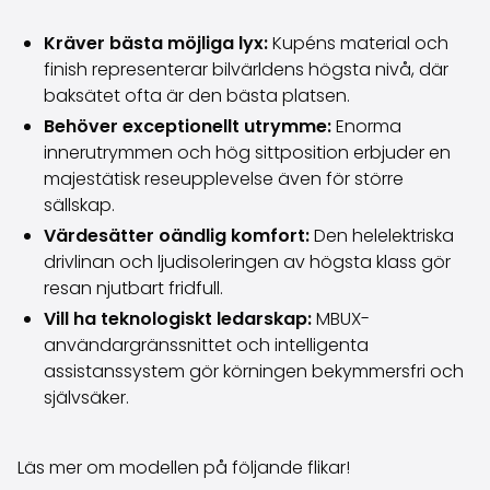
Volkswagen
Volvo
Kräver bästa möjliga lyx:
Kupéns material och
Alla märken
finish representerar bilvärldens högsta nivå, där
Sälj din bil
baksätet ofta är den bästa platsen.
Sälj din bil
Behöver exceptionellt utrymme:
Enorma
Sälj företagsbilen
innerutrymmen och hög sittposition erbjuder en
Artiklar relaterade till bilförsäljning
majestätisk reseupplevelse även för större
Kom ihåg dessa när du säljer din bil!
sällskap.
Miten säilytän autoni arvon?
Värdesätter oändlig komfort:
Den helelektriska
Produkter & tjänster
drivlinan och ljudisoleringen av högsta klass gör
Ytterligare biltjänster
resan njutbart fridfull.
SakaVarma
Vill ha teknologiskt ledarskap:
MBUX-
SakaKasko
användargränssnittet och intelligenta
Finansiering
assistanssystem gör körningen bekymmersfri och
Hemleverans
självsäker.
SakaVarma för kommersiella fordon
Tillbehör till bilen
Dragkrokar
Läs mer om modellen på följande flikar!
Däck till din bil