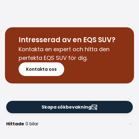
Köpa bil på distans
Saka Select
Nyheter och kampanjer
Butiker
Företag
Intresserad av en EQS SUV?
Saka Finland Oy
Kontakta en expert och hitta den
Administration
perfekta EQS SUV för dig.
Inköpsteam
Kontakta oss
Kontakta oss
Rekrytering
Faktureringsinformation
För media
Erfarenheter med Saka
Reklamationer
Skapa sökbevakning
Hittade
0 bilar