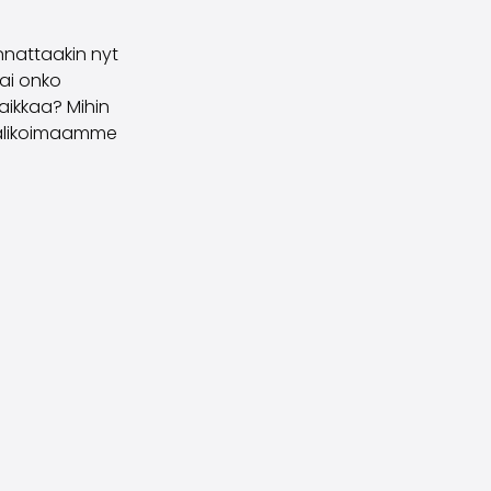
annattaakin nyt
vai onko
aikkaa? Mihin
 valikoimaamme