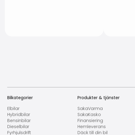
Bilkategorier
Produkter & tjänster
Elbilar
SakaVarma
Hybridbilar
SakaKasko
Bensinbilar
Finansiering
Dieselbilar
Hemleverans
Fyrhjulsdrift
Däck till din bil