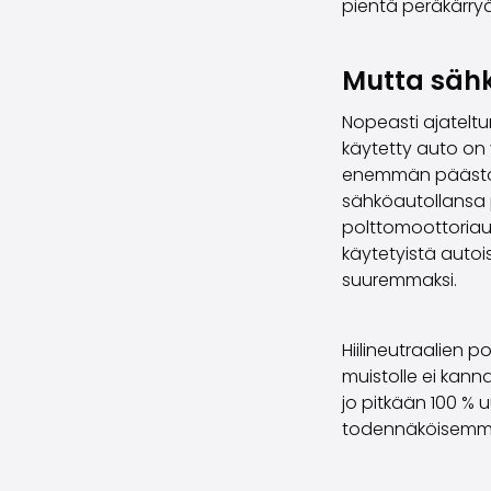
pientä peräkärry
Mutta sähk
Nopeasti ajateltu
käytetty auto on
enemmän päästöj
sähköautollansa p
polttomoottoriau
käytetyistä autoi
suuremmaksi.
Hiilineutraalien 
muistolle ei kanna
jo pitkään 100 % 
todennäköisemmin