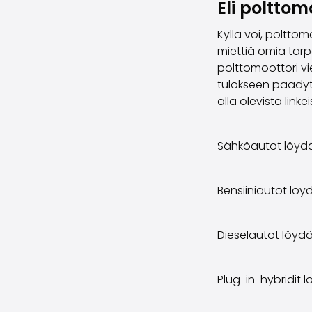
Eli polttom
Kyllä voi, poltto
miettiä omia tarp
polttomoottori vi
tulokseen päädyt
alla olevista linkei
Sähköautot löyd
Bensiiniautot löy
Dieselautot löyd
Plug-in-hybridit 