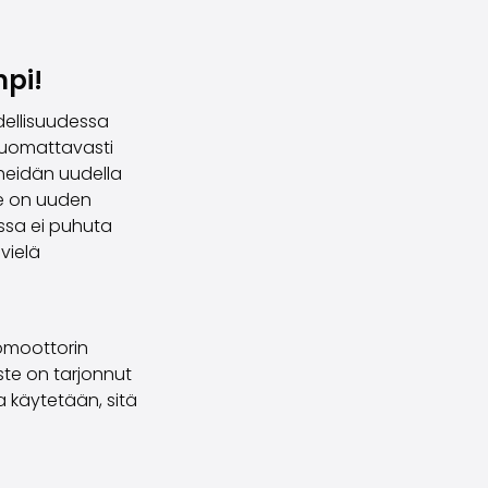
pi!
dellisuudessa
huomattavasti
eidän uudella
se on uuden
ssa ei puhuta
vielä
tomoottorin
este on tarjonnut
 käytetään, sitä