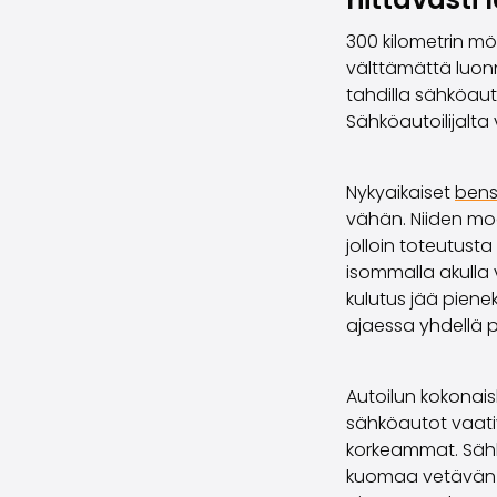
300 kilometrin mö
välttämättä luonn
tahdilla sähköaut
Sähköautoilijalt
Nykyaikaiset
bensi
vähän. Niiden moo
jolloin toteutusta
isommalla akulla
kulutus jää piene
ajaessa yhdellä 
Autoilun kokonais
sähköautot vaati
korkeammat. Sähk
kuomaa vetävän k