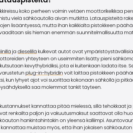
kkireissu koko perheen voimin vetäen moottorikelkkaa per
istu vielä sähköautolla aivan mutkitta. Latauspisteitä ra
ojen lisääntyessä, mutta ihan kaikkialta pistokkeen päähän
a vaaditaan siis hieman enemmän suunnitelmallisuutta ma
inillä
ja
dieselillä
kulkevat autot ovat ympäristöystävällisiä
ttoreiden yhteyteen on useimmiten lisätty pieni sähkömoo
 kutsutaan kevythybridiksi, jota ei kuitenkaan ladata itse. S
 varustetun
plug-in-hybridin
voit laittaa pistokkeen päähä
ksi, kun lyhyet ajot voi suorittaa kokonaan sähköllä ja pit
pysähdyksellä saa molemmat tankit täyteen.
kustannukset kannattaa pitää mielessä, sillä tehokkaat ja
vat renkailta paljon ja vakuutusmaksut saattavat olla hu
öauton hankintahintakin on yleensä kalliimpi. Asuntovau
annattaa muistaa myös, että ihan jokaisen sähköauton