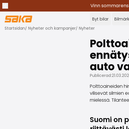
Vinn sommarens c
Tidigare meddelande
Stoppa meddelanden
✕
Byt bilar
Bilmär
Startsidan
/
Nyheter och kampanjer
/
Nyheter
Polttoa
ennäty
auto v
Publicerad:
21.03.20
Polttoaineiden hi
vilisevät silmien
mielessä. Tilantee
Suomi on p
riittävästi