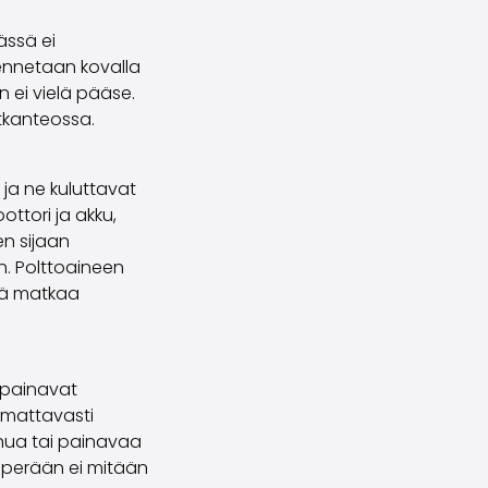
ässä ei
kennetaan kovalla
 ei vielä pääse.
tkanteossa.
 ja ne kuluttavat
ttori ja akku,
en sijaan
n. Polttoaineen
kää matkaa
 painavat
omattavasti
nua tai painavaa
 perään ei mitään