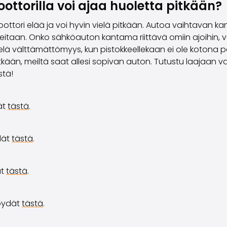
oottorilla voi ajaa huoletta pitkään?
moottori elää ja voi hyvin vielä pitkään. Autoa vaihtavan k
eitaan. Onko sähköauton kantama riittävä omiin ajoihin, 
elä välttämättömyys, kun pistokkeellekaan ei ole kotona p
kään, meiltä saat allesi sopivan auton. Tutustu laajaan
stä!
ät
tästä
.
dät
tästä
.
ät
tästä
.
löydät
tästä
.