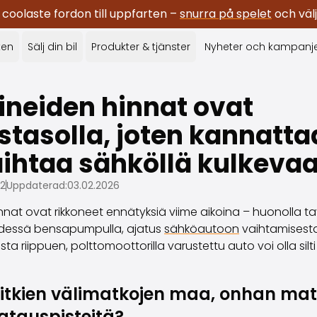
oolaste fordon till uppfarten –
snurra på spelet
och välj
ken
Sälj din bil
Produkter & tjänster
Nyheter och kampanj
ineiden hinnat ovat
stasolla, joten kannatt
aihtaa sähköllä kulkeva
22
Uppdaterad:
03.02.2026
nnat ovat rikkoneet ennätyksiä viime aikoina – huonolla ta
 edessä bensapumpulla, ajatus
sähköautoon
vaihtamisest
sta riippuen, polttomoottorilla varustettu auto voi olla silti
itkien välimatkojen maa, onhan mat
 latauspisteitä?