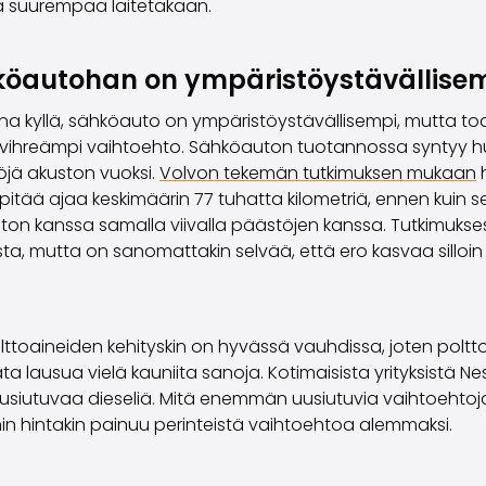
ä suurempaa laitetakaan.
öautohan on ympäristöystävällisem
na kyllä, sähköauto on ympäristöystävällisempi, mutta to
 vihreämpi vaihtoehto. Sähköauton tuotannossa syntyy 
ä akuston vuoksi.
Volvon tekemän tutkimuksen mukaan
h
itää ajaa keskimäärin 77 tuhatta kilometriä, ennen kuin 
ton kanssa samalla viivalla päästöjen kanssa. Tutkimukse
sta, mutta on sanomattakin selvää, että ero kasvaa silloin 
polttoaineiden kehityskin on hyvässä vauhdissa, joten polt
ta lausua vielä kauniita sanoja. Kotimaisista yrityksistä N
uusiutuvaa dieseliä. Mitä enemmän uusiutuvia vaihtoehtoja
 hintakin painuu perinteistä vaihtoehtoa alemmaksi.