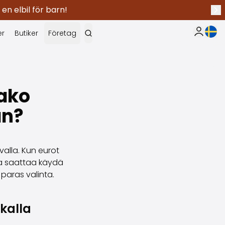
 en elbil för barn!
Näs
Nuva
er
Butiker
Företag
Min Saka
aako
an?
valla. Kun eurot
a saattaa käydä
 paras valinta.
kalla