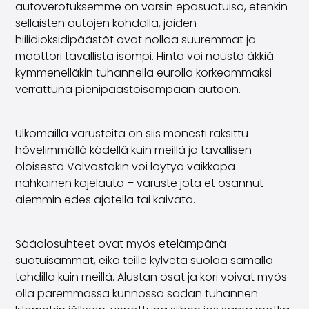
autoverotuksemme on varsin epäsuotuisa, etenkin
sellaisten autojen kohdalla, joiden
hiilidioksidipäästöt ovat nollaa suuremmat ja
moottori tavallista isompi. Hinta voi nousta äkkiä
kymmenelläkin tuhannella eurolla korkeammaksi
verrattuna pienipäästöisempään autoon.
Ulkomailla varusteita on siis monesti raksittu
hövelimmällä kädellä kuin meillä ja tavallisen
oloisesta Volvostakin voi löytyä vaikkapa
nahkainen kojelauta – varuste jota et osannut
aiemmin edes ajatella tai kaivata.
Sääolosuhteet ovat myös etelämpänä
suotuisammat, eikä teille kylvetä suolaa samalla
tahdilla kuin meillä. Alustan osat ja kori voivat myös
olla paremmassa kunnossa sadan tuhannen