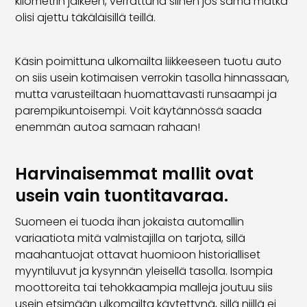
kilometrin jälkeen, verrattuna siihen jos sama matka
olisi ajettu täkäläisillä teillä.
Käsin poimittuna ulkomailta liikkeeseen tuotu auto
on siis usein kotimaisen verrokin tasolla hinnassaan,
mutta varusteiltaan huomattavasti runsaampi ja
parempikuntoisempi. Voit käytännössä saada
enemmän autoa samaan rahaan!
Harvinaisemmat mallit ovat
usein vain tuontitavaraa.
Suomeen ei tuoda ihan jokaista automallin
variaatiota mitä valmistajilla on tarjota, sillä
maahantuojat ottavat huomioon historialliset
myyntiluvut ja kysynnän yleisellä tasolla. Isompia
moottoreita tai tehokkaampia malleja joutuu siis
usein etsimään ulkomailta käytettynä, sillä niillä ei