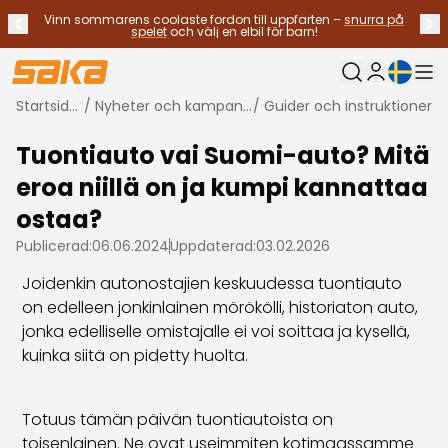
Vinn sommarens coolaste fordon till uppfarten –
snurra på
Tidigare meddelande
Näs
Stoppa meddelanden
✕
spelet
och välj en elbil för barn!
Nuvarande sp
Min Saka
Startsidan
/
Nyheter och kampanjer
/
Guider och instruktioner
Byt bilar
Bränsletyp
Tuontiauto vai Suomi-auto? Mitä
Alla bilar til salu
eroa niillä on ja kumpi kannattaa
Elbilar
Hybridbilar
ostaa?
Bensinbilar
Publicerad:
06.06.2024
Uppdaterad:
03.02.2026
Dieselbilar
Gasdrivna bilar
Joidenkin autonostajien keskuudessa tuontiauto
Kontakta oss
on edelleen jonkinlainen mörökölli, historiaton auto,
Vanliga frågor
jonka edelliselle omistajalle ei voi soittaa ja kysellä,
Fordonstyper
kuinka siitä on pidetty huolta.
SUV:ar och crossovers
Fyrhjulsdrift
Totuus tämän päivän tuontiautoista on
Premium bilar
toisenlainen. Ne ovat useimmiten kotimaassamme