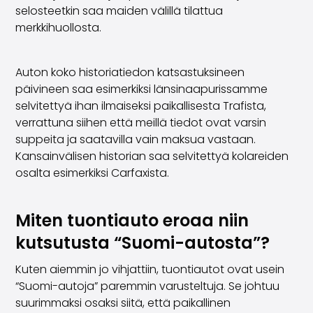
selosteetkin saa maiden välillä tilattua
Köpa bil på distans
merkkihuollosta.
Saka Select
Nyheter och kampanjer
Butiker
Auton koko historiatiedon katsastuksineen
Företag
päivineen saa esimerkiksi länsinaapurissamme
Saka Finland Oy
selvitettyä ihan ilmaiseksi paikallisesta Trafista,
Administration
verrattuna siihen että meillä tiedot ovat varsin
Inköpsteam
suppeita ja saatavilla vain maksua vastaan.
Kontakta oss
Kansainvälisen historian saa selvitettyä kolareiden
Rekrytering
osalta esimerkiksi Carfaxista.
Faktureringsinformation
För media
Erfarenheter med Saka
Miten tuontiauto eroaa niin
Reklamationer
kutsutusta “Suomi-autosta”?
Kuten aiemmin jo vihjattiin, tuontiautot ovat usein
“Suomi-autoja” paremmin varusteltuja. Se johtuu
suurimmaksi osaksi siitä, että paikallinen