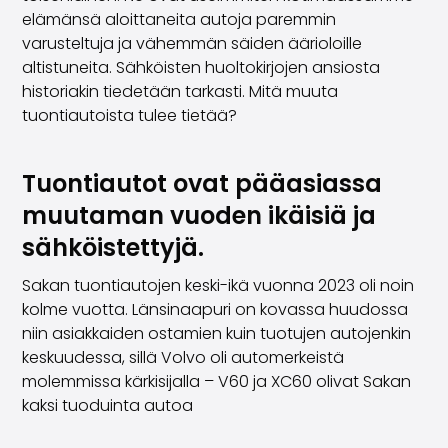
Familjebilar
elämänsä aloittaneita autoja paremmin
Kombibilar
varusteltuja ja vähemmän säiden äärioloille
Stadsbilar
altistuneita. Sähköisten huoltokirjojen ansiosta
Dragfordon
historiakin tiedetään tarkasti. Mitä muuta
Skåpbilar
tuontiautoista tulee tietää?
Kommersiella fordon
Auktionsbilar
Prisvärda bilar
Tuontiautot ovat pääasiassa
Saka Select
muutaman vuoden ikäisiä ja
Bilmärken
sähköistettyjä.
De populäraste bilmärkena
Audi
Sakan tuontiautojen keski-ikä vuonna 2023 oli noin
BMW
kolme vuotta. Länsinaapuri on kovassa huudossa
Kia
niin asiakkaiden ostamien kuin tuotujen autojenkin
Mercedes-Benz
keskuudessa, sillä Volvo oli automerkeistä
Polestar
molemmissa kärkisijalla – V60 ja XC60 olivat Sakan
Skoda
kaksi tuoduinta autoa
Tesla
Toyota