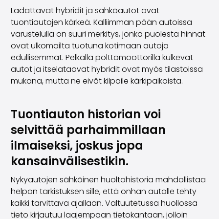
Volkswagen
Ladattavat hybridit ja sähköautot ovat
Volvo
tuontiautojen kärkeä. Kalliimman pään autoissa
Alla märken
varustelulla on suuri merkitys, jonka puolesta hinnat
Sälj din bil
ovat ulkomailta tuotuna kotimaan autoja
Sälj din bil
edullisemmat. Pelkällä polttomoottorilla kulkevat
Sälj företagsbilen
autot ja itselataavat hybridit ovat myös tilastoissa
Artiklar relaterade till bilförsäljning
mukana, mutta ne eivät kilpaile kärkipaikoista.
Kom ihåg dessa när du säljer din bil!
Miten säilytän autoni arvon?
Produkter & tjänster
Tuontiauton historian voi
Ytterligare biltjänster
selvittää parhaimmillaan
SakaVarma
ilmaiseksi, joskus jopa
SakaKasko
Finansiering
kansainvälisestikin.
Hemleverans
Nykyautojen sähköinen huoltohistoria mahdollistaa
SakaVarma för kommersiella fordon
helpon tarkistuksen sille, että onhan autolle tehty
Tillbehör till bilen
kaikki tarvittava ajallaan. Valtuutetussa huollossa
Dragkrokar
tieto kirjautuu laajempaan tietokantaan, jolloin
Däck till din bil