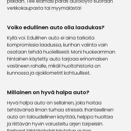
pitkään. Tee elämäsi paras autolöytö suoraan
verkkokaupasta tai myymälästä!
Voiko edullinen auto olla laadukas?
Kyllä voi. Edullinen auto ei aina tarkoita
kompromissia laadussa, kunhan valinta vain
osataan tehdä huolellisesti. Moni huokeamman
hintainen käytetty auto tarjoaa erinomaisen
vastineen rahalle, mikäli huoltohistoria on
kunnossa ja ajokilometrit kohtuulliset.
Millainen on hyvä halpa auto?
Hyvä halpa auto on sellainen, joka hoitaa
tehtävänsä ilman turhaa stressiä. Ihanteellinen
auto on taloudellinen käyttää, helppo huoltaa
ja riittävän hyvin varusteltu arjen tarpeisiin.
Parhaat lähtökohdat käytetyn auton