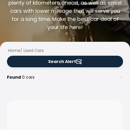
Family Cars
plenty of kilometers ahead, as well as small
Estate Cars
cars with lower mileage that will serve you
City Cars
for a long time. Make the best car deal of
Towing Cars
your life here!
Vans
Commercial vehicles
Auction Cars
Affordable Cars
Home
/
Used Cars
Saka Select
Search Alert
Car Brands
Most bought brands
Audi
Found
0 cars
BMW
Kia
Mercedes-Benz
Polestar
Skoda
Tesla
Toyota