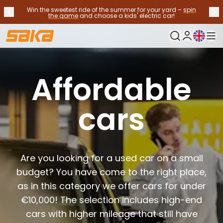
Win the sweetest ride of the summer for your yard –
spin
Previous announcement
Nex
Stop announcements
✕
the game
and choose a kids' electric car!
Current langu
My Saka
Used Cars
Fuel Types
Affordable
See all used cars
Electric Cars
cars
Hybrid Cars
Petrol Cars
Diesel Cars
CNG/LNG cars
Contact us
Are you looking for a used car on a small
Frequently Asked Questions
budget? You have come to the right place,
Vehicle types
as in this category we offer cars for under
Crossovers and SUV's
€10,000! The selection includes high-end
All-wheel drives
Premium cars
cars with higher mileage that still have