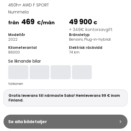
Familjebilar
450h+ AWD F SPORT
Kombibilar
Nummela
Stadsbilar
469
49 900
Dragfordon
från
€
/mån
€
Skåpbilar
+ 349€ kontorsavgift
Modellår
Bränsletyp
Kommersiella fordon
2022
Bensiini, Plug-in-hybridi
Auktionsbilar
Kilometerantal
Elektrisk räckvidd
Prisvärda bilar
86000
74
km
Saka Select
Se liknande bilar
Bilmärken
De populäraste bilmärkena
Audi
Valkoinen
BMW
Kia
Gratis leverans till närmaste Saka! Hemleverans 99 € inom
Mercedes-Benz
Finland.
Polestar
Skoda
Tesla
Se alla bildetaljer
Toyota