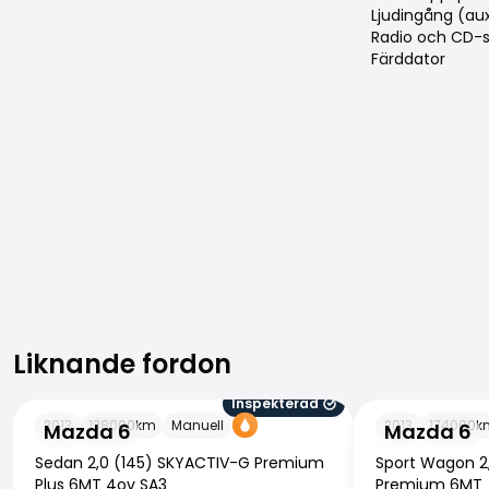
Ljudingång (au
Radio och CD-s
Färddator
Liknande fordon
Liknande fordon
Inspekterad
Mazda 6
Mazda 6
2013
138000
km
Manuell
2013
174000
k
Mazda 6
Mazda 6
Sedan 2,0 (145) SKYACTIV-G Premium
Sport Wagon 2
Plus 6MT 4ov SA3
Premium 6MT