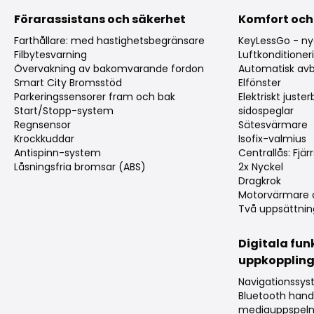
Förarassistans och säkerhet
Komfort och
Farthållare: med hastighetsbegränsare
KeyLessGo - nyc
Filbytesvarning
Luftkonditioner
Övervakning av bakomvarande fordon
Automatisk av
Smart City Bromsstöd
Elfönster
Parkeringssensorer fram och bak
Elektriskt juste
Start/Stopp-system
sidospeglar
Regnsensor
Sätesvärmare
Krockkuddar
Isofix-valmius
Antispinn-system
Centrallås: Fjärr
Låsningsfria bromsar (ABS)
2x Nyckel
Dragkrok
Motorvärmare 
Två uppsättnin
Digitala fun
uppkopplin
Navigationssy
Bluetooth hand
mediauppspeln