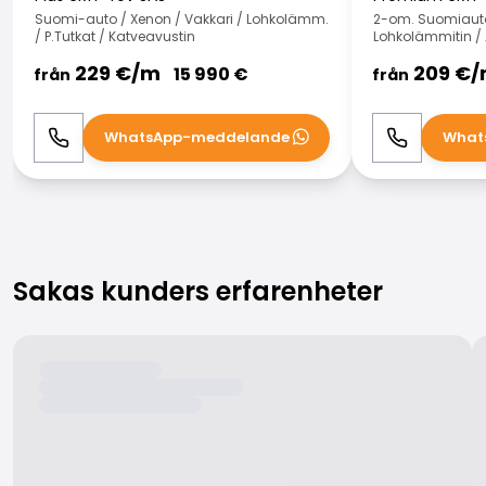
Suomi-auto / Xenon / Vakkari / Lohkolämm.
2-om. Suomiauto
/ P.Tutkat / Katveavustin
Lohkolämmitin /
229
€/
m
209
€/
15 990
€
från
från
WhatsApp-meddelande
What
Ring
WhatsApp
Ring
Sakas kunders erfarenheter