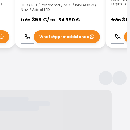
Digimittar
 /
HUD / Blis / Panorama / ACC / KeyLessGo /
Navi / Adapt.LED
359
€/
m
31
34 990
€
från
från
WhatsApp-meddelande
Ring
WhatsApp
Ring