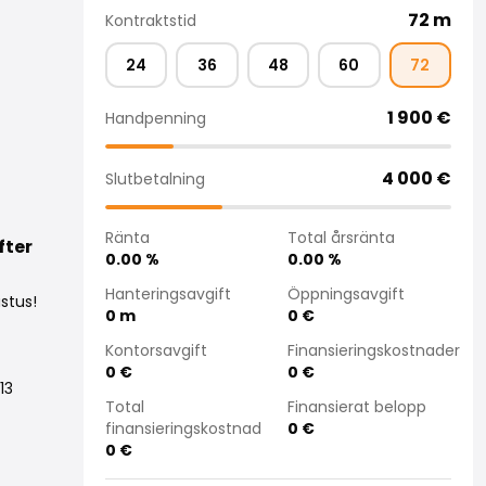
72
m
Kontraktstid
24
36
48
60
72
1 900
€
Handpenning
4 000
€
Slutbetalning
Ränta
Total årsränta
fter
0.00
%
0.00
%
Hanteringsavgift
Öppningsavgift
stus!
0
m
0
€
Kontorsavgift
Finansieringskostnader
0
€
0
€
13
Total
Finansierat belopp
finansieringskostnad
0
€
0
€