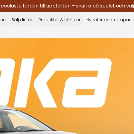
oolaste fordon till uppfarten –
snurra på spelet
och välj
ken
Sälj din bil
Produkter & tjänster
Nyheter och kampanj