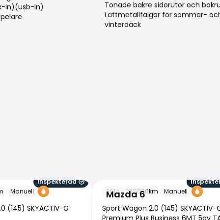
Tonade bakre sidorutor och bakr
x-in)(usb-in)
Lättmetallfälgar för sommar- oc
pelare
vinterdäck
Inspekterad
Inspekte
Mazda 6
m
Manuell
2014
245000
km
Manuell
Mazda 6
,0 (145) SKYACTIV-G
Sport Wagon 2,0 (145) SKYACTIV-
Premium Plus Business 6MT 5ov T