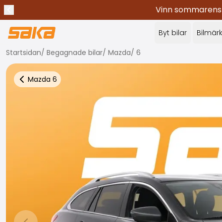
Vinn sommarens c
Tidigare meddelande
Stoppa meddelanden
✕
Byt bilar
Bilmär
Startsidan
/
Begagnade bilar
/
Mazda
/
6
Mazda
6
Tillbaka till fler bilresultat