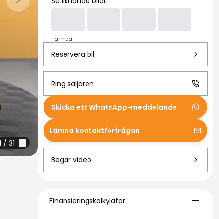
Se liknande bilar
Nästa bild
Harmaa
Reservera bil
Ring säljaren
Skicka ett WhatsApp-meddelande
Lämna kontaktförfrågan
1
/
31
Begär video
Finansieringskalkylator
Finansieringskalkylator