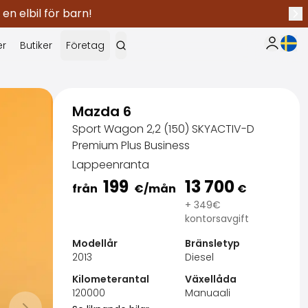
 en elbil för barn!
Näs
Nuva
er
Butiker
Företag
Min Saka
Mazda 6
Sport Wagon 2,2 (150) SKYACTIV-D
Premium Plus Business
Lappeenranta
199
13 700
från
€
/mån
€
+ 349€
kontorsavgift
Modellår
Bränsletyp
2013
Diesel
Kilometerantal
Växellåda
120000
Manuaali