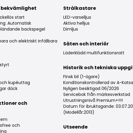
 bekvämlighet
Strålkastare
kellös start
LED-varselljus
ing: Automatisk
Aktiva helljus
bländande backspegel
Dimljus
rbara och elektriskt infällbara
Säten och interiör
Läderklädd multifunktionsratt
styrt
Historik och tekniska uppgi
Finsk bil (1-ägare)
och kupéuttag
Konditionskontrollerad av A-Katsa
gar däck
Nyligen besiktigad 06/2026
Servicebok från märkesverkstad
Utrustningsnivå Premium+!!!!
ktioner och
Datum för ibruktagande: 03.07.20
g
(Modellår:2013)
stem
sfree och
Utseende
ing