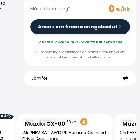
uta
0
€/kk
Månadsbetalning
*
h
Ansök om finansieringsbeslut
Gratis
Svar direkt
Avbryt när som helst
*Finansieringsberäkningen är indikativ och kräver ett
godkänt kreditbeslut och helförsäkring.
Jämför
rad
Mazda CX-60
Mazda CX
2023
61000
km
63
km
2022
5
Mazda CX-60
Mazd
G
2.5 PHEV 8AT AWD PR Homura Comfort,
2.5 PHEV
A3
Driver Assistance
ACC / HUD 