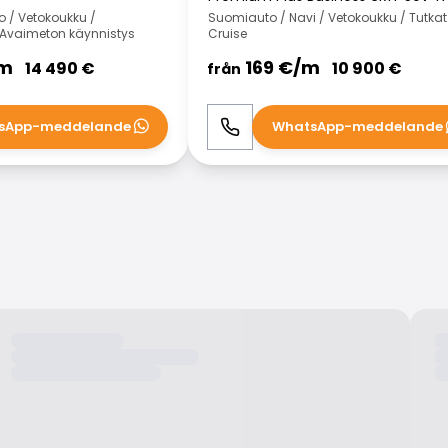
 / Vetokoukku /
Suomiauto / Navi / Vetokoukku / Tutkat
 Avaimeton käynnistys
Cruise
m
169
€/
m
14 490
€
10 900
€
från
sApp-meddelande
WhatsApp-meddelande
WhatsApp
Ring
WhatsApp