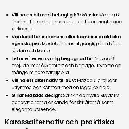
Volkswagen
Volvo
Vill ha en bil med behaglig körkänsla:
Mazda 6
Alla märken
är känd för sin balanserade och förarorienterade
Sälj din bil
körkänsla.
Sälj din bil
Värdesätter sedanens eller kombins praktiska
Sälj företagsbilen
egenskaper:
Modellen finns tillgänglig som både
Artiklar relaterade till bilförsäljning
sedan och kombi.
Kom ihåg dessa när du säljer din bil!
Miten säilytän autoni arvon?
Letar efter en rymlig begagnad bil:
Mazda 6
Produkter & tjänster
erbjuder mer åkkomfort och bagageutrymme än
Ytterligare biltjänster
många mindre familjebilar.
SakaVarma
Vill ha ett alternativ till SUV:
Mazda 6 erbjuder
SakaKasko
utrymme och komfort med en lägre körhöjd.
Finansiering
Gillar Mazdas design:
Särskilt de nyare Skyactiv-
Hemleverans
generationerna är kända för sitt återhållsamt
SakaVarma för kommersiella fordon
eleganta utseende.
Tillbehör till bilen
Karossalternativ och praktiska
Dragkrokar
Däck till din bil