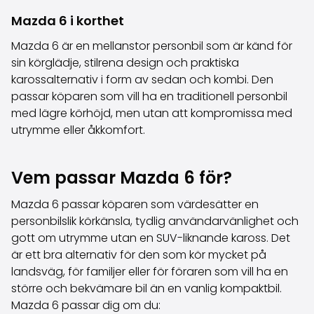
Familjebilar
Kombibilar
Mazda 6 i korthet
Stadsbilar
Mazda 6 är en mellanstor personbil som är känd för
Dragfordon
sin körglädje, stilrena design och praktiska
Skåpbilar
karossalternativ i form av sedan och kombi. Den
Kommersiella fordon
passar köparen som vill ha en traditionell personbil
Auktionsbilar
med lägre körhöjd, men utan att kompromissa med
Prisvärda bilar
utrymme eller åkkomfort.
Saka Select
Bilmärken
De populäraste bilmärkena
Vem passar Mazda 6 för?
Audi
BMW
Mazda 6 passar köparen som värdesätter en
Kia
personbilslik körkänsla, tydlig användarvänlighet och
Mercedes-Benz
gott om utrymme utan en SUV-liknande kaross. Det
Polestar
är ett bra alternativ för den som kör mycket på
Skoda
landsväg, för familjer eller för föraren som vill ha en
Tesla
större och bekvämare bil än en vanlig kompaktbil.
Toyota
Mazda 6 passar dig om du: