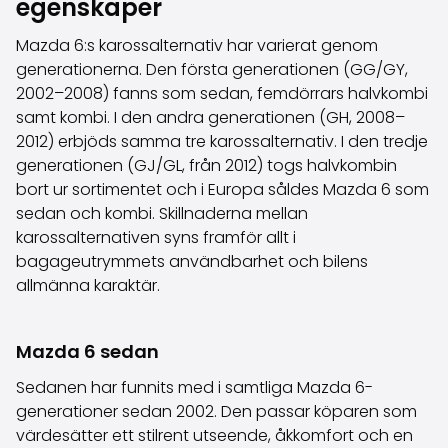
egenskaper
Köpa bil på distans
Saka Select
Mazda 6:s karossalternativ har varierat genom
Nyheter och kampanjer
generationerna. Den första generationen (GG/GY,
Butiker
2002–2008) fanns som sedan, femdörrars halvkombi
Företag
samt kombi. I den andra generationen (GH, 2008–
Saka Finland Oy
2012) erbjöds samma tre karossalternativ. I den tredje
Administration
generationen (GJ/GL, från 2012) togs halvkombin
Inköpsteam
bort ur sortimentet och i Europa såldes Mazda 6 som
Kontakta oss
sedan och kombi. Skillnaderna mellan
Rekrytering
karossalternativen syns framför allt i
Faktureringsinformation
bagageutrymmets användbarhet och bilens
För media
allmänna karaktär.
Erfarenheter med Saka
Reklamationer
Mazda 6 sedan
Sedanen har funnits med i samtliga Mazda 6-
generationer sedan 2002. Den passar köparen som
värdesätter ett stilrent utseende, åkkomfort och en