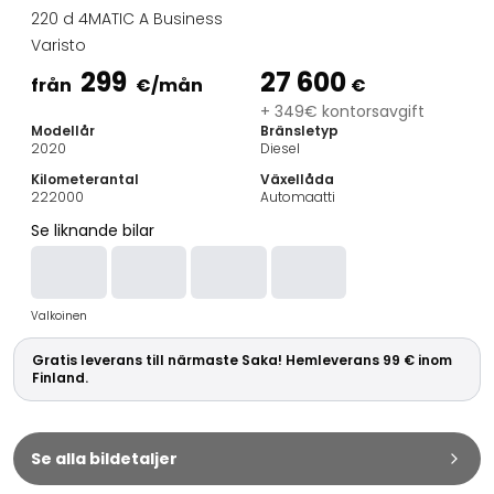
Familjebilar
220 d 4MATIC A Business
Kombibilar
Varisto
Stadsbilar
299
27 600
Dragfordon
från
€
/mån
€
Skåpbilar
+ 349€ kontorsavgift
Modellår
Bränsletyp
Kommersiella fordon
2020
Diesel
Auktionsbilar
Kilometerantal
Växellåda
Prisvärda bilar
222000
Automaatti
Saka Select
Se liknande bilar
Bilmärken
De populäraste bilmärkena
Audi
Valkoinen
BMW
Kia
Gratis leverans till närmaste Saka! Hemleverans 99 € inom
Mercedes-Benz
Finland.
Polestar
Skoda
Tesla
Se alla bildetaljer
Toyota