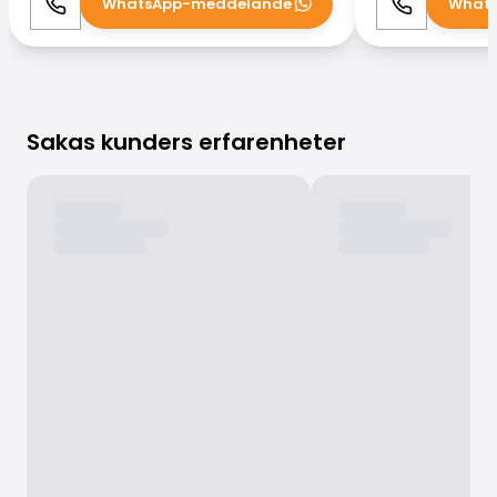
WhatsApp-meddelande
What
Ring
WhatsApp
Ring
Sakas kunders erfarenheter