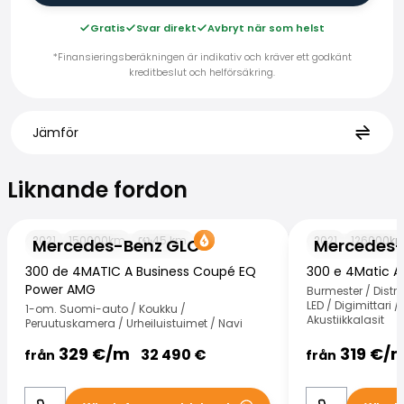
Gratis
Svar direkt
Avbryt när som helst
*Finansieringsberäkningen är indikativ och kräver ett godkänt
kreditbeslut och helförsäkring.
Jämför
Liknande fordon
Liknande fordon
Mercedes-Benz GLC
Mercedes-Benz
2021
150000
km
45
km
2021
126000
k
Mercedes-Benz GLC
Mercedes-
300 de 4MATIC A Business Coupé EQ
300 e 4Matic 
Power AMG
Burmester / Distr
LED / Digimittari 
1-om. Suomi-auto / Koukku /
Akustiikkalasit
Peruutuskamera / Urheiluistuimet / Navi
329
€/
m
319
€/
32 490
€
från
från