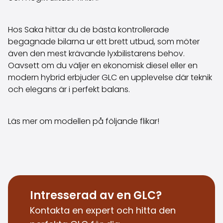
Köpa bil på distans
Saka Select
Hos Saka hittar du de bästa kontrollerade
Nyheter och kampanjer
begagnade bilarna ur ett brett utbud, som möter
Butiker
även den mest krävande lyxbilistarens behov.
Företag
Oavsett om du väljer en ekonomisk diesel eller en
Saka Finland Oy
modern hybrid erbjuder GLC en upplevelse där teknik
Administration
och elegans är i perfekt balans.
Inköpsteam
Kontakta oss
Rekrytering
Läs mer om modellen på följande flikar!
Faktureringsinformation
För media
Erfarenheter med Saka
Reklamationer
Intresserad av en GLC?
Kontakta en expert och hitta den