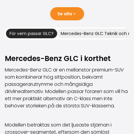
Familjebilar
Kombibilar
Se alla
Stadsbilar
Dragfordon
Skåpbilar
För vem passar GLC?
Mercedes-Benz GLC Teknik och d
Kommersiella fordon
Auktionsbilar
Prisvärda bilar
Mercedes-Benz GLC i korthet
Saka Select
Bilmärken
Mercedes-Benz GLC är en mellanstor premium-SUV
De populäraste bilmärkena
som kombinerar hög sittposition, bekvämt
Audi
passagerarutrymme och mångsidiga
BMW
drivlinealternativ. Modellen passar föraren som vill ha
Kia
ett mer praktiskt alternativ än C-klass men inte
Mercedes-Benz
behöver storleken på de största SUV-klasserna.
Polestar
Skoda
Tesla
Modellen betraktas som det ljusaste stjärnan i
Toyota
crossover-segmentet, eftersom den sömlöst