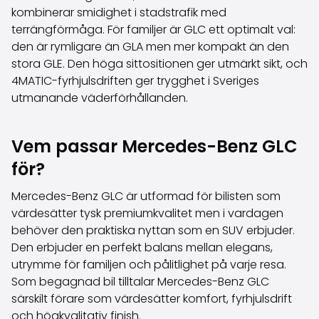
Volkswagen
kombinerar smidighet i stadstrafik med
Volvo
terrängförmåga. För familjer är GLC ett optimalt val:
Alla märken
den är rymligare än GLA men mer kompakt än den
Sälj din bil
stora GLE. Den höga sittositionen ger utmärkt sikt, och
Sälj din bil
4MATIC-fyrhjulsdriften ger trygghet i Sveriges
Sälj företagsbilen
utmanande väderförhållanden.
Artiklar relaterade till bilförsäljning
Kom ihåg dessa när du säljer din bil!
Vem passar Mercedes-Benz GLC
Miten säilytän autoni arvon?
Produkter & tjänster
för?
Ytterligare biltjänster
SakaVarma
Mercedes-Benz GLC är utformad för bilisten som
SakaKasko
värdesätter tysk premiumkvalitet men i vardagen
Finansiering
behöver den praktiska nyttan som en SUV erbjuder.
Hemleverans
Den erbjuder en perfekt balans mellan elegans,
SakaVarma för kommersiella fordon
utrymme för familjen och pålitlighet på varje resa.
Tillbehör till bilen
Som begagnad bil tilltalar Mercedes-Benz GLC
Dragkrokar
särskilt förare som värdesätter komfort, fyrhjulsdrift
Däck till din bil
och högkvalitativ finish.