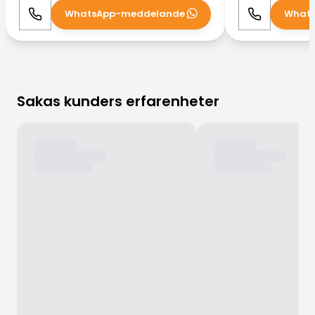
WhatsApp-meddelande
What
Ring
WhatsApp
Ring
Sakas kunders erfarenheter