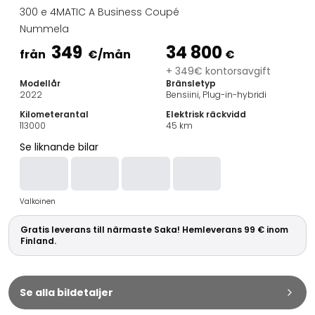
Familjebilar
300 e 4MATIC A Business Coupé
Kombibilar
Nummela
Stadsbilar
349
34 800
Dragfordon
från
€
/mån
€
Skåpbilar
+ 349€ kontorsavgift
Modellår
Bränsletyp
Kommersiella fordon
2022
Bensiini, Plug-in-hybridi
Auktionsbilar
Kilometerantal
Elektrisk räckvidd
Prisvärda bilar
113000
45
km
Saka Select
Se liknande bilar
Bilmärken
De populäraste bilmärkena
Audi
Valkoinen
BMW
Kia
Gratis leverans till närmaste Saka! Hemleverans 99 € inom
Mercedes-Benz
Finland.
Polestar
Skoda
Tesla
Se alla bildetaljer
Toyota