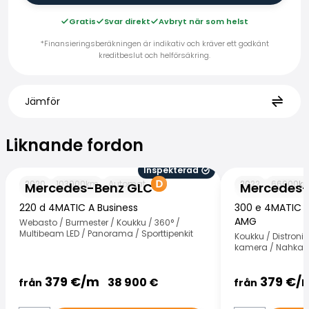
Gratis
Svar direkt
Avbryt när som helst
*Finansieringsberäkningen är indikativ och kräver ett godkänt
kreditbeslut och helförsäkring.
Jämför
Liknande fordon
Liknande fordon
Inspekterad
Mercedes-Benz GLC
Mercedes-Benz
2020
103000
km
Automat
2022
66000
k
Mercedes-Benz GLC
Mercedes-
220 d 4MATIC A Business
300 e 4MATIC A
AMG
Webasto / Burmester / Koukku / 360° /
Multibeam LED / Panorama / Sporttipenkit
Koukku / Distronic
kamera / Nahka-
379
€/
m
379
€/
38 900
€
från
från