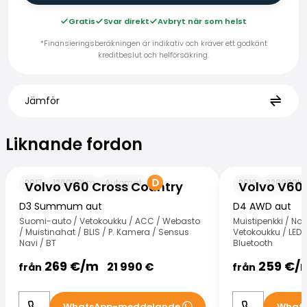
Gratis
Svar direkt
Avbryt när som helst
*Finansieringsberäkningen är indikativ och kräver ett godkänt
kreditbeslut och helförsäkring.
Jämför
Liknande fordon
Liknande fordon
Volvo V60 Cross Country
Volvo V60 Cross
2017
126000
km
Automat
2019
220000
k
Volvo V60 Cross Country
Volvo V60
D3 Summum aut
D4 AWD aut
Suomi-auto / Vetokoukku / ACC / Webasto
Muistipenkki / Na
/ Muistinahat / BLIS / P. Kamera / Sensus
Vetokoukku / LED-a
Navi / BT
Bluetooth
269
€/
m
259
€/
21 990
€
från
från
WhatsApp-meddelande
What