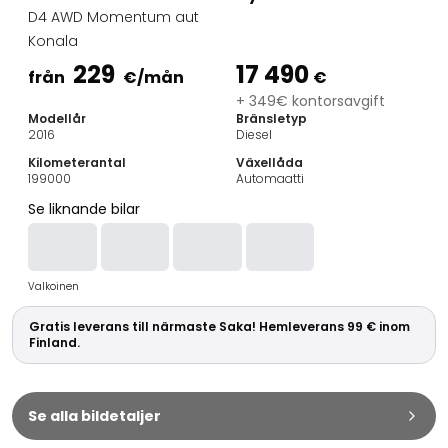
Familjebilar
D4 AWD Momentum aut
Kombibilar
Konala
Stadsbilar
229
17 490
Dragfordon
från
€
/mån
€
Skåpbilar
+ 349€ kontorsavgift
Modellår
Bränsletyp
Kommersiella fordon
2016
Diesel
Auktionsbilar
Kilometerantal
Växellåda
Prisvärda bilar
199000
Automaatti
Saka Select
Se liknande bilar
Bilmärken
De populäraste bilmärkena
Audi
Valkoinen
BMW
Kia
Gratis leverans till närmaste Saka! Hemleverans 99 € inom
Mercedes-Benz
Finland.
Polestar
Skoda
Tesla
Se alla bildetaljer
Toyota