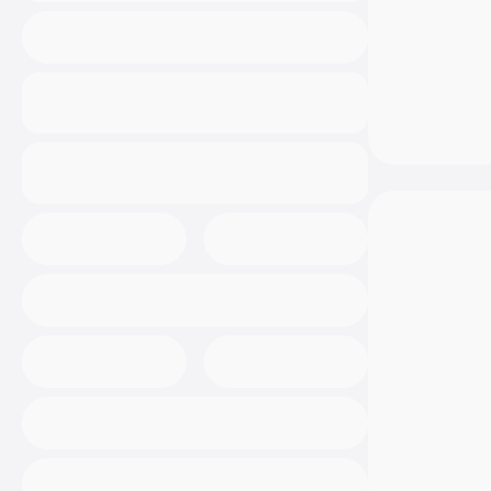
osta vaihtoauto Espoosta
tuurittomasti
Kun teet autokaupat Sakalla, voit astua
liikkeestämme ulos levollisin mielin. Me
uskomme avoimeen, läpinäkyvään ja
tietoon perustuvaan kaupankäyntiin. Sinä
tiedät tarkalleen mitä ostat, ja me
tiedämme mitä myymme –
kaupankäyntimme on aina helppoa,
läpinäkyvää ja tuuritonta.
Sakan edut sinulle:
Kotiintoimitus:
Etkö pääse paikan
päälle Niittymaantielle? Ei huolta.
Toimitamme kaikki valikoimamme
vaihtoautot luotettavasti kaikkialle
Suomeen – vaikka kotiovellesi asti.