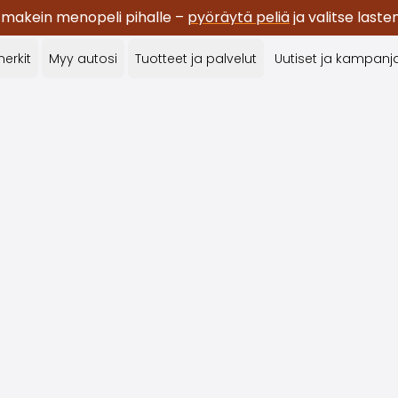
 makein menopeli pihalle –
pyöräytä peliä
ja valitse last
erkit
Myy autosi
Tuotteet ja palvelut
Uutiset ja kampanj