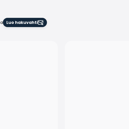
oa
Luo hakuvahti