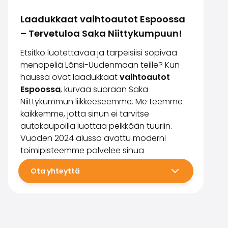
Laadukkaat vaihtoautot Espoossa
– Tervetuloa Saka Niittykumpuun!
Etsitkö luotettavaa ja tarpeisiisi sopivaa
menopeliä Länsi-Uudenmaan teille? Kun
haussa ovat laadukkaat
vaihtoautot
Espoossa
, kurvaa suoraan Saka
Niittykummun liikkeeseemme. Me teemme
kaikkemme, jotta sinun ei tarvitse
autokaupoilla luottaa pelkkään tuuriin.
Vuoden 2024 alussa avattu moderni
toimipisteemme palvelee sinua
asiantuntemuksella ja suurella sydämellä.
Ota yhteyttä
Löydät meidät helposti aivan
Länsiväylän tuntumasta, hyvien
kulkuyhteyksien varrelta.