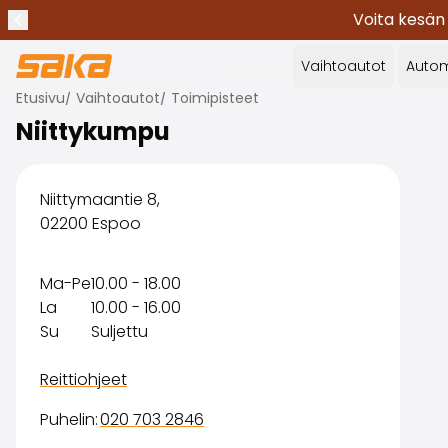
Voita kesän
Edellinen ilmoitus
Lopeta ilmoitukset
✕
Vaihtoautot
Autom
Etusivu
/
Vaihtoautot
/
Toimipisteet
Niittykumpu
Niittymaantie 8,
02200 Espoo
Ma-Pe
10.00 - 18.00
La
10.00 - 16.00
Su
Suljettu
Reittiohjeet
Puhelin
:
020 703 2846