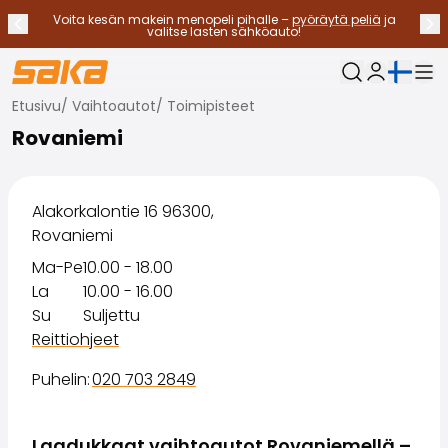
Voita kesän makein menopeli pihalle –
pyöräytä peliä
ja
Edellinen ilmoitus
Seu
Lopeta ilmoitukset
✕
valitse lasten sähköauto!
Nykyinen kieli:
Oma Saka
Etusivu
/
Vaihtoautot
/
Toimipisteet
Vaihtoautot
Rovaniemi
Käyttövoimat
Katso kaikki vaihtoautot
Sähköautot
Hybridiautot
Alakorkalontie 16 96300,
Bensiiniautot
Rovaniemi
Dieselautot
Ma-Pe
10.00 - 18.00
Kaasuautot
La
10.00 - 16.00
Ota yhteyttä
Su
Suljettu
Usein kysytyt kysymykset
Reittiohjeet
Autotyypit
Maasturit ja katumaasturit
Puhelin
:
020 703 2849
Nelivedot
Premium-autot
Laadukkaat vaihtoautot Rovaniemellä –