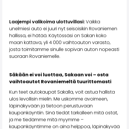
Saka Select
Uutiset ja kampanjat
Toimipisteet
Laajempi valikoima ulottuvillasi:
Vaikka
Yritys
unelmiesi auto ei juuri nyt seisoisikin Rovaniemen
Saka Finland Oy
hallissa, ei hätää. Käytössäsi on Sakan koko
Hallinto
maan kattava, yli 4 000 vaihtoauton varasto,
Ostotiimi
josta toimitamme sinulle sopivan auton nopeasti
Yhteydenotto
suoraan Rovaniemelle.
Rekrytointi
Laskutustiedot
Medialle
Säkään ei voi luottaa, Sakaan voi – osta
Kokemuksia Sakasta
vaihtoautot Rovaniemeltä tuurittomasti
Reklamaatiot
Kun teet autokaupat Sakalla, voit astua hallista
ulos levollisin mielin. Me uskomme avoimeen,
läpinäkyvään ja tietoon perustuvaan
kaupankäyntiin. Sinä tiedät tarkalleen mitä ostat,
ja me tiedämme mitä myymme –
kaupankäyntimme on aina helppoa, läpinäkyvää