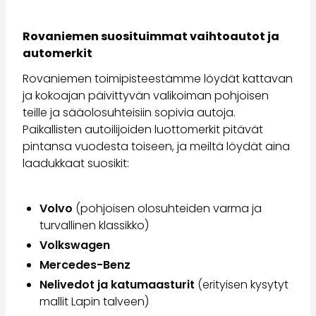
Volvo
Kaikki automerkit
Rovaniemen suosituimmat vaihtoautot ja
Myy autosi
automerkit
Myy autosi
Myy yrityksen auto
Rovaniemen toimipisteestämme löydät kattavan
Artikkeleita auton myyntiin liittyen
ja kokoajan päivittyvän valikoiman pohjoisen
Muista nämä kun myyt auton!
teille ja sääolosuhteisiin sopivia autoja.
Miten säilytän autoni arvon?
Paikallisten autoilijoiden luottomerkit pitävät
Tuotteet ja palvelut
pintansa vuodesta toiseen, ja meiltä löydät aina
Autoilun lisäpalvelut
laadukkaat suosikit:
SakaVarma
SakaKasko
Volvo
(pohjoisen olosuhteiden varma ja
Rahoitus
turvallinen klassikko)
Kotiintoimitus
SakaVarma hyötyajoneuvoille
Volkswagen
Varusteet autoosi
Mercedes-Benz
Vetokoukut
Nelivedot ja katumaasturit
(erityisen kysytyt
Renkaat autoon
mallit Lapin talveen)
Auton ostaminen etänä