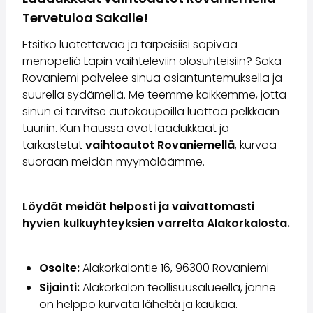
Perheautot
Tervetuloa Sakalle!
Farmariautot
Kaupunkiautot
Etsitkö luotettavaa ja tarpeisiisi sopivaa
Vetoautot
menopeliä Lapin vaihteleviin olosuhteisiin? Saka
Pakettiautot
Rovaniemi palvelee sinua asiantuntemuksella ja
Hyötyajoneuvot
suurella sydämellä. Me teemme kaikkemme, jotta
Huutokauppa-autot
sinun ei tarvitse autokaupoilla luottaa pelkkään
Edulliset autot
tuuriin. Kun haussa ovat laadukkaat ja
Saka Select
tarkastetut
vaihtoautot Rovaniemellä
, kurvaa
Automerkit
suoraan meidän myymäläämme.
Audi
BMW
Kia
Löydät meidät helposti ja vaivattomasti
Mercedes-Benz
hyvien kulkuyhteyksien varrelta Alakorkalosta.
Polestar
Skoda
Osoite:
Alakorkalontie 16, 96300 Rovaniemi
Tesla
Toyota
Sijainti:
Alakorkalon teollisuusalueella, jonne
Volkswagen
on helppo kurvata läheltä ja kaukaa.