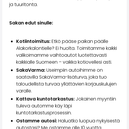
ja tuuritonta.
Sakan edut sinulle:
Kotiintoimitus:
Etkö pääse paikan päälle
Alakorkalontielle? Ei huolta. Toimitamme kaikki
valikoimamme vaihtoautot luotettavasti
kaikkialle Suomeen – vaikka kotiovellesi asti.
SakaVarma:
Useimpiin autoihimme on
saatavilla SakaVarma-lisäturva, joka tuo
taloudellista turvaa yllättävien korjauskulujen
varalle.
Kattava kuntotarkastus:
Jokainen myyntiin
tuleva automme käy läpi
kuntotarkastusprosessin.
Ostamme autosi:
Haluatko luopua nykyisestä
autostasi? Me ostamme alle 10 vuotta