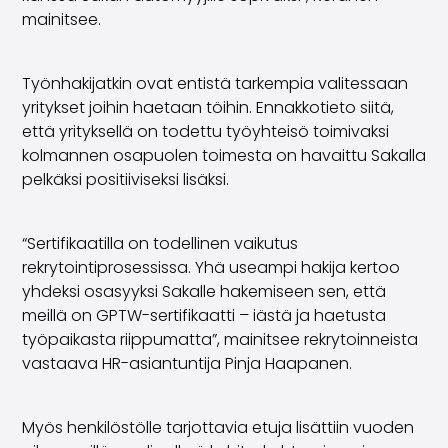
Volvo
mainitsee.
Kaikki automerkit
Myy autosi
Myy autosi
Työnhakijatkin ovat entistä tarkempia valitessaan
Myy yrityksen auto
yritykset joihin haetaan töihin. Ennakkotieto siitä,
Artikkeleita auton myyntiin liittyen
että yrityksellä on todettu työyhteisö toimivaksi
Muista nämä kun myyt auton!
kolmannen osapuolen toimesta on havaittu Sakalla
Miten säilytän autoni arvon?
pelkäksi positiiviseksi lisäksi.
Tuotteet ja palvelut
Autoilun lisäpalvelut
“Sertifikaatilla on todellinen vaikutus
SakaVarma
rekrytointiprosessissa. Yhä useampi hakija kertoo
SakaKasko
yhdeksi osasyyksi Sakalle hakemiseen sen, että
Rahoitus
meillä on GPTW-sertifikaatti – iästä ja haetusta
Kotiintoimitus
työpaikasta riippumatta”, mainitsee rekrytoinneista
SakaVarma hyötyajoneuvoille
vastaava HR-asiantuntija Pinja Haapanen.
Varusteet autoosi
Vetokoukut
Renkaat autoon
Myös henkilöstölle tarjottavia etuja lisättiin vuoden
Auton ostaminen etänä