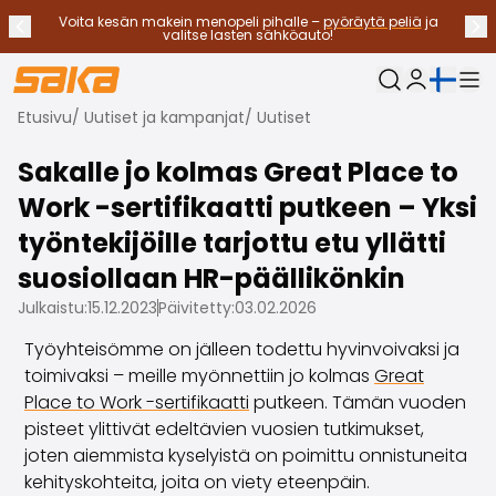
Voita kesän makein menopeli pihalle –
pyöräytä peliä
ja
Edellinen ilmoitus
Seu
Lopeta ilmoitukset
✕
valitse lasten sähköauto!
Nykyinen kieli:
Oma Saka
Etusivu
/
Uutiset ja kampanjat
/
Uutiset
Vaihtoautot
Käyttövoimat
Sakalle jo kolmas Great Place to
Katso kaikki vaihtoautot
Work -sertifikaatti putkeen – Yksi
Sähköautot
Hybridiautot
työntekijöille tarjottu etu yllätti
Bensiiniautot
suosiollaan HR-päällikönkin
Dieselautot
Julkaistu:
15.12.2023
Päivitetty:
03.02.2026
Kaasuautot
Ota yhteyttä
Työyhteisömme on jälleen todettu hyvinvoivaksi ja
Usein kysytyt kysymykset
toimivaksi – meille myönnettiin jo kolmas
Great
Autotyypit
Place to Work -sertifikaatti
putkeen. Tämän vuoden
Maasturit ja katumaasturit
pisteet ylittivät edeltävien vuosien tutkimukset,
Nelivedot
joten aiemmista kyselyistä on poimittu onnistuneita
Premium-autot
kehityskohteita, joita on viety eteenpäin.