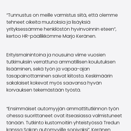
Perheautot
Farmariautot
Kaupunkiautot
“Tunnustus on meille varmistus siitä, että olemme
Vetoautot
tehneet oikeita muutoksia ja lisäyksiä
Pakettiautot
yrityksessämme henkilöstön hyvinvoinnin eteen”,
Hyötyajoneuvot
kertoo HR-päällikkömme Marjo Keränen.
Huutokauppa-autot
Edulliset autot
Erityismainintoina ja nousuina viime vuosien
Saka Select
tutkimuksiin verrattuna ammatillisen koulutuksen
Automerkit
lisääminen, sekä työn ja vapaa-ajan
Audi
tasapainottaminen saivat kiitosta. Keskimäärin
BMW
sakalaiset kokevat myös saavansa hyvän
Kia
korvauksen tekemästään työstä.
Mercedes-Benz
Polestar
Skoda
“Ensimmäiset automyyjän ammattitutkinnon työn
Tesla
ohessa suorittaneet ovat itseasiassa valmistuneet
Toyota
tänään. Tutkinto kustomoitiin yhteistyössä Tredun
Volkswagen
kanssa Sakan automyyjille sopivaksi”, Keränen