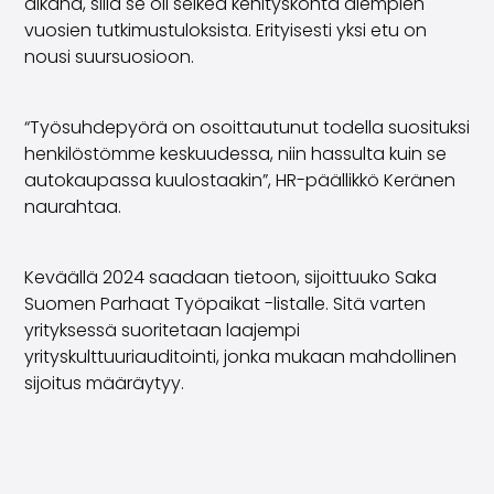
aikana, sillä se oli selkeä kehityskohta aiempien
Saka Select
vuosien tutkimustuloksista. Erityisesti yksi etu on
Uutiset ja kampanjat
nousi suursuosioon.
Toimipisteet
Yritys
Saka Finland Oy
“Työsuhdepyörä on osoittautunut todella suosituksi
Hallinto
henkilöstömme keskuudessa, niin hassulta kuin se
Ostotiimi
autokaupassa kuulostaakin”, HR-päällikkö Keränen
Yhteydenotto
naurahtaa.
Rekrytointi
Laskutustiedot
Keväällä 2024 saadaan tietoon, sijoittuuko Saka
Medialle
Suomen Parhaat Työpaikat -listalle. Sitä varten
Kokemuksia Sakasta
yrityksessä suoritetaan laajempi
Reklamaatiot
yrityskulttuuriauditointi, jonka mukaan mahdollinen
sijoitus määräytyy.