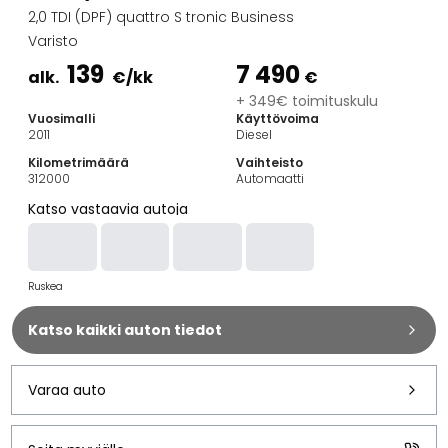
Perheautot
2,0 TDI (DPF) quattro S tronic Business
Farmariautot
Varisto
Kaupunkiautot
139
7 490
Vetoautot
alk.
€
/kk
€
Pakettiautot
+ 349€ toimituskulu
Vuosimalli
Käyttövoima
Hyötyajoneuvot
2011
Diesel
Huutokauppa-autot
Kilometrimäärä
Vaihteisto
Edulliset autot
312000
Automaatti
Saka Select
Katso vastaavia autoja
Automerkit
Audi
BMW
Ruskea
Kia
Mercedes-Benz
Katso kaikki auton tiedot
Polestar
Skoda
Tesla
Varaa auto
Toyota
Volkswagen