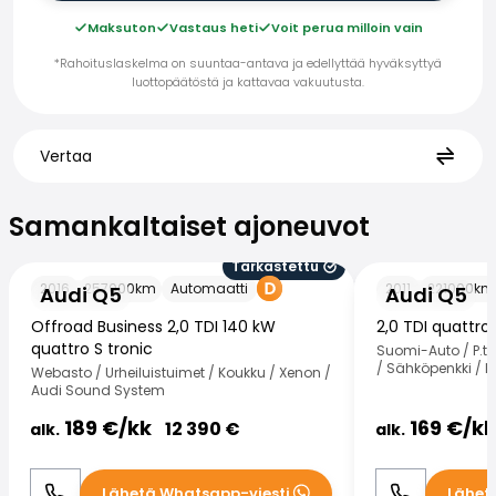
Maksuton
Vastaus heti
Voit perua milloin vain
*Rahoituslaskelma on suuntaa-antava ja edellyttää hyväksyttyä
luottopäätöstä ja kattavaa vakuutusta.
Vertaa
Samankaltaiset ajoneuvot
Samankaltaiset ajoneuvot
Tarkastettu
Audi Q5
Audi Q5
2016
257000
km
Automaatti
2011
221000
km
Audi Q5
Audi Q5
Offroad Business 2,0 TDI 140 kW
2,0 TDI quattro
quattro S tronic
Suomi-Auto / P.tu
/ Sähköpenkki / 
Webasto / Urheiluistuimet / Koukku / Xenon /
Audi Sound System
189
€/
kk
169
€/
kk
12 390
€
alk.
alk.
Lähetä Whatsapp-viesti
Lähet