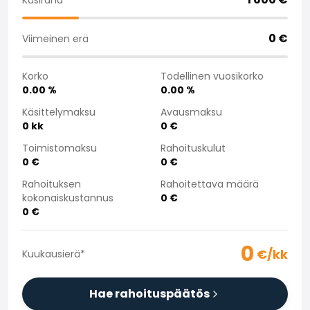
Saka Select
Uutiset ja kampanjat
0
€
Viimeinen erä
Toimipisteet
Yritys
Korko
Todellinen vuosikorko
Saka Finland Oy
0.00
%
0.00
%
Hallinto
Ostotiimi
Käsittelymaksu
Avausmaksu
0
kk
0
€
Yhteydenotto
Rekrytointi
Toimistomaksu
Rahoituskulut
Laskutustiedot
0
€
0
€
Medialle
Rahoituksen
Rahoitettava määrä
Kokemuksia Sakasta
kokonaiskustannus
0
€
Reklamaatiot
0
€
0
€/kk
Kuukausierä
*
Hae rahoituspäätös