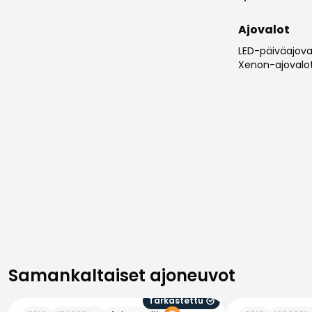
Ajovalot
LED-päiväajova
Xenon-ajovalo
Samankaltaiset ajoneuvot
Samankaltaiset ajoneuvot
Tarkastettu
BMW 520
BMW 520