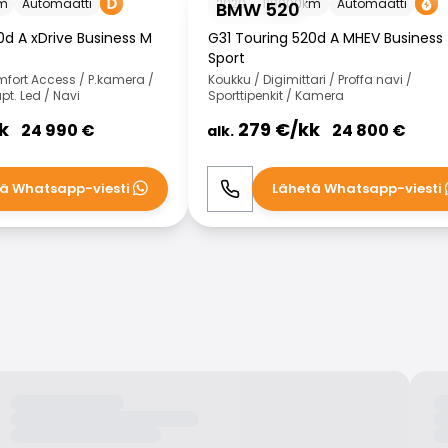
m
Automaatti
2020
119000
km
Automaatti
BMW 520
0d A xDrive Business M
G31 Touring 520d A MHEV Business
Sport
fort Access / P.kamera /
Koukku / Digimittari / Proffa navi /
pt. Led / Navi
Sporttipenkit / Kamera
k
279
€/
kk
24 990
€
24 800
€
alk.
ä Whatsapp-viesti
Lähetä Whatsapp-viesti
WhatsApp
Soita
WhatsApp