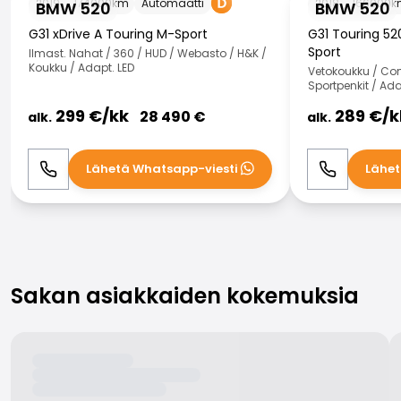
2019
174000
km
Automaatti
2018
166000
k
BMW 520
BMW 520
G31 xDrive A Touring M-Sport
G31 Touring 52
Sport
Ilmast. Nahat / 360 / HUD / Webasto / H&K /
Koukku / Adapt. LED
Vetokoukku / Com
Sportpenkit / Ada
299
€/
kk
289
€/
k
28 490
€
alk.
alk.
Lähetä Whatsapp-viesti
Lähet
Soita
WhatsApp
Soita
Sakan asiakkaiden kokemuksia