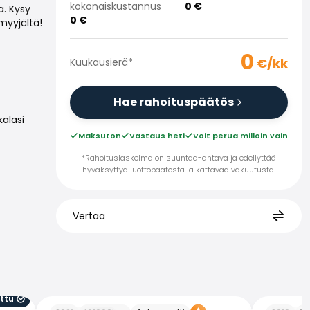
kokonaiskustannus
0
€
a. Kysy
0
€
myyjältä!
0
€/kk
Kuukausierä
*
Hae rahoituspäätös
alasi
Maksuton
Vastaus heti
Voit perua milloin vain
*Rahoituslaskelma on suuntaa-antava ja edellyttää
hyväksyttyä luottopäätöstä ja kattavaa vakuutusta.
Vertaa
ttu
BMW 520
BMW 520