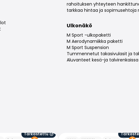
rahoituksen yhteyteen hankittun
tarkkaa hintaa ja sopimusehtoja 
lot
Ulkonäkö
t
M Sport -ulkopaketti
M Aerodynamiikka paketti
M Sport Suspension
Tummennetut takasivulasit ja tak
Aluvanteet kesä-ja talvirenkaissa
Tarkastettu
Tarkaste
BMW 520