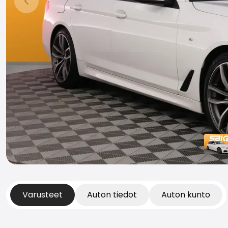
Edellinen dia
Varusteet
Auton tiedot
Auton kunto