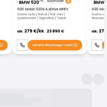
2021
161000
km
Automaatti
2019
15
BMW 520
BMW 
G30 Sedan 520d A xDrive MHEV
G30 Seda
Suomi-auto / Nahat / Prof. navi /
Suomi-aut
Lisälämmitin / Digimittari / Tutkat
Pkamera / 
279
€/
kk
279
23 890
€
alk.
alk.
Lähetä Whatsapp-viesti
Soita
WhatsApp
Soita