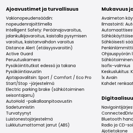
Ajoavustimet ja turvallisuus
Mukavuus ja
Vakionopeudensäädin:
Avaimeton käy
nopeudenrajoittimella
Ilmastointi: A
Intelligent Safety: Peräänajovaroitus,
Automaattisest
jalankulkijavaroitus, kaistalla pysymisen
Sähkökäyttöise
varoitus, kaistanvaihdon varoitus
Sähköisesti sää
Distance Alert (etäisyysvaroitin)
Penkinlämmitt
Active Guard
Ohjauspyörän 
Peruutuskamera
Sähkötoiminen
Pysäköintitutkat edessä ja takana
Isofix-valmius
Pysäköintiavustin
Keskuslukitus:
Ajotapavalitsin: Sport / Comfort / Eco Pro
1x Avain
Start/Stop -järjestelmä
Kahdet renkaa
Electric parking brake (sähkötoiminen
seisontajarru)
Digitaalisuu
AutoHold -paikallaanpitoavustin
Sadetunnistin
Navigointijärje
Turvatyynyt
ConnectedDri
Luistonestojärjestelmä
Bluetooth hand
Lukkiutumattomat jarrut (ABS)
Radio ja CD-soi
Ajotietokone