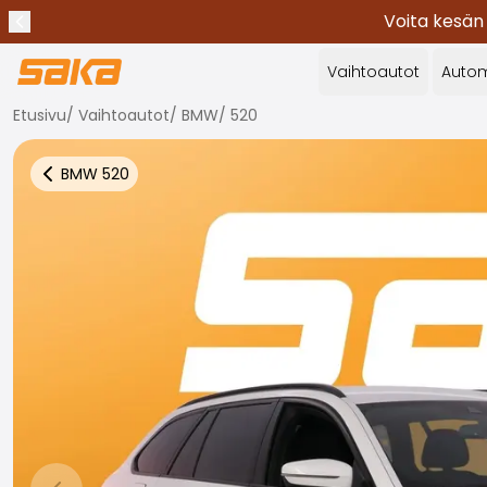
Voita kesän
Edellinen ilmoitus
Lopeta ilmoitukset
✕
Vaihtoautot
Autom
Etusivu
/
Vaihtoautot
/
BMW
/
520
BMW
520
Takaisin autoihin