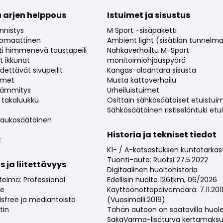
 arjen helppous
Istuimet ja sisustus
nnistys
M Sport -sisäpaketti
utomaattinen
Ambient light (sisätilan tunnelma
i himmenevä taustapeili
Nahkaverhoiltu M-Sport
t ikkunat
monitoimiohjauspyörä
dettävät sivupeilit
Kangas-alcantara sisusta
imet
Musta kattoverhoilu
lämmitys
Urheiluistuimet
 takaluukku
Osittain sähkösäätöiset etuistui
Sähkösäätöinen ristiseläntuki etu
 Kaukosäätöinen
Historia ja tekniset tiedot
t
K1- / A-katsastuksen kuntotarka
Tuonti-auto: Ruotsi 27.5.2022
s ja liitettävyys
Digitaalinen huoltohistoria
stelmä: Professional
Edellisin huolto 126tkm, 06/2026
ve
Käyttöönottopäivämäärä: 7.11.2018
sfree ja mediantoisto
(Vuosimalli:2019)
tin
Tähän autoon on saatavilla huol
SakaVarma-lisäturva kertamaksull