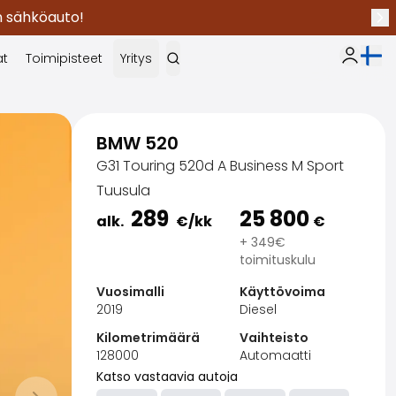
en sähköauto!
Seu
Nykyi
at
Toimipisteet
Yritys
Oma Sak
BMW 520
G31 Touring 520d A Business M Sport
Tuusula
289
25 800
alk.
€
/kk
€
+ 349€
toimituskulu
Vuosimalli
Käyttövoima
2019
Diesel
Kilometrimäärä
Vaihteisto
128000
Automaatti
Katso vastaavia autoja