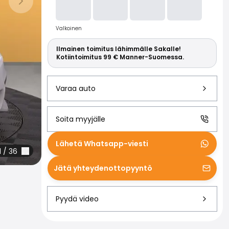
Lue lisää S
Seuraava dia
Valkoinen
Ilmainen toimitus lähimmälle Sakalle!
Kotiintoimitus 99 € Manner-Suomessa.
Varaa auto
Soita myyjälle
Lähetä Whatsapp-viesti
1
/
36
Jätä yhteydenottopyyntö
Pyydä video