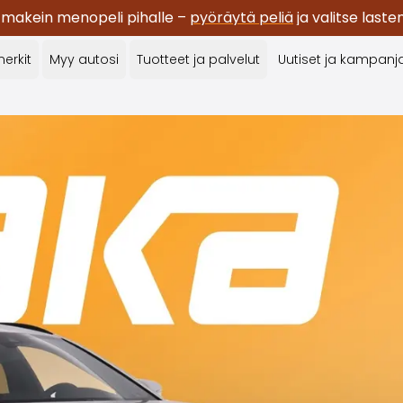
 makein menopeli pihalle –
pyöräytä peliä
ja valitse last
erkit
Myy autosi
Tuotteet ja palvelut
Uutiset ja kampanj