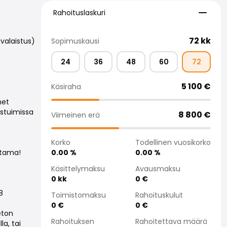
Rahoituslaskuri
Rahoituslaskuri
72
kk
Sopimuskausi
valaistus)
24
36
48
60
72
5 100
€
Käsiraha
met
istuimissa
8 800
€
Viimeinen erä
Korko
Todellinen vuosikorko
0.00
%
0.00
%
stama!
Käsittelymaksu
Avausmaksu
0
kk
0
€
Toimistomaksu
Rahoituskulut
0
€
0
€
eton
Rahoituksen
Rahoitettava määrä
a, tai