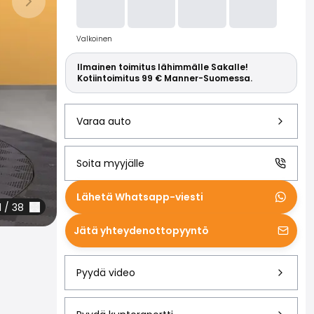
Lue lisää S
Seuraava dia
Valkoinen
Ilmainen toimitus lähimmälle Sakalle!
Kotiintoimitus 99 € Manner-Suomessa.
Varaa auto
Soita myyjälle
Lähetä Whatsapp-viesti
1
/
38
Jätä yhteydenottopyyntö
Pyydä video