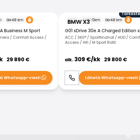
Tarkaste
BMW X3
m
48
km
2020
88000
km
48
km
BMW X3
 A Business M Sport
G01 xDrive 30e A Charged Edition x
amera / Comfort Access /
ACC / 360° / Sporttinahat / HUD / Comf
Access / Hifi / M Sport Ratti
k
309
€/
kk
29 890
€
29 800
€
alk.
ä Whatsapp-viesti
Lähetä Whatsapp-viesti
WhatsApp
Soita
WhatsApp