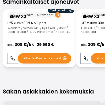
Samankaltaiset ajoneuvot
Tarkastettu
BMW X3
BMW X3
2017
128000
km
Automaatti
2021
115000
k
BMW X3
BMW X3
F25 xDrive30d A M Sport
G01 xDrive 30e
Webasto / Vetokoukku / H/K / ACC / 360° /
ACC / HiFi / P-k
Sport-alusta / HUD / Panorama / Adapt. LED
Adapt. Led
309
€/
kk
309
€/
k
29 990
€
alk.
alk.
Lähetä Whatsapp-viesti
Lähet
Soita
WhatsApp
Soita
Sakan asiakkaiden kokemuksia