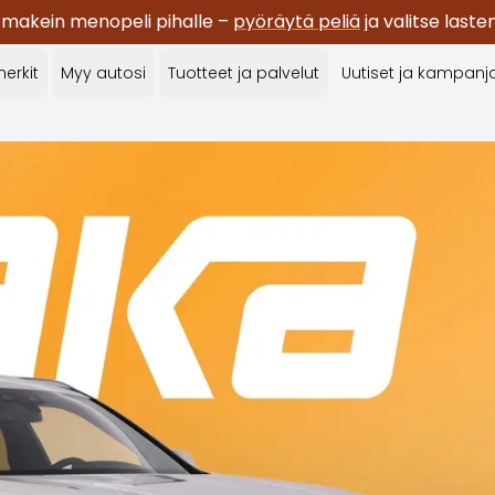
 makein menopeli pihalle –
pyöräytä peliä
ja valitse last
erkit
Myy autosi
Tuotteet ja palvelut
Uutiset ja kampanj