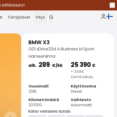
en sähköauto!
Seu
Nykyi
at
Toimipisteet
Yritys
Oma Sak
BMW X3
G01 xDrive20d A Business M Sport
Hämeenlinna
289
25 390
alk.
€
/kk
€
+ 349€
toimituskulu
Vuosimalli
Käyttövoima
2018
Diesel
Kilometrimäärä
Vaihteisto
207000
Automaatti
Katso vastaavia autoja