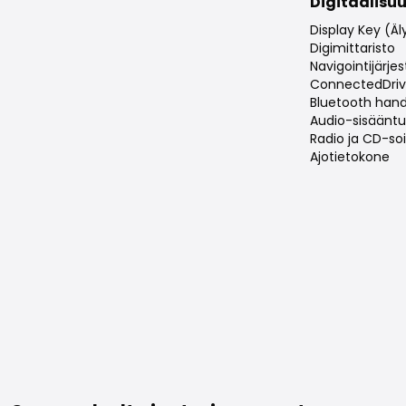
Digitaalisuu
Display Key (Äl
Digimittaristo
Navigointijärje
ConnectedDri
Bluetooth hand
Audio-sisääntul
Radio ja CD-soi
Ajotietokone
Samankaltaiset ajoneuvot