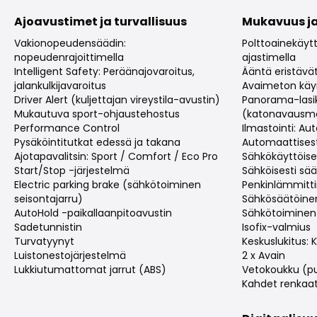
Ajoavustimet ja turvallisuus
Mukavuus ja
Vakionopeudensäädin:
Polttoainekäyt
nopeudenrajoittimella
ajastimella
Intelligent Safety: Peräänajovaroitus,
Ääntä eristävät
jalankulkijavaroitus
Avaimeton käy
Driver Alert (kuljettajan vireystila-avustin)
Panorama-lasi
Mukautuva sport-ohjaustehostus
(katonavausme
Performance Control
Ilmastointi: A
Pysäköintitutkat edessä ja takana
Automaattisest
Ajotapavalitsin: Sport / Comfort / Eco Pro
Sähkökäyttöise
Start/Stop -järjestelmä
Sähköisesti sää
Electric parking brake (sähkötoiminen
Penkinlämmitt
seisontajarru)
Sähkösäätöine
AutoHold -paikallaanpitoavustin
Sähkötoiminen
Sadetunnistin
Isofix-valmius
Turvatyynyt
Keskuslukitus:
Luistonestojärjestelmä
2 x Avain
Lukkiutumattomat jarrut (ABS)
Vetokoukku (pus
Kahdet renkaa