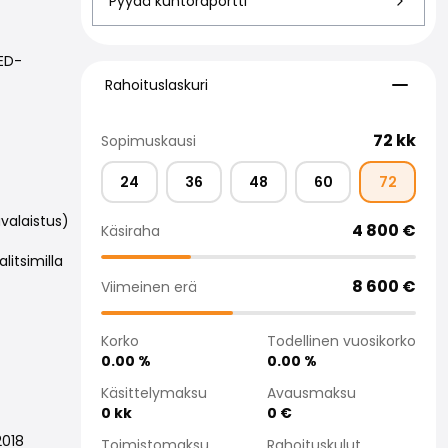
Pyydä kuntoraportti
LED-
Rahoituslaskuri
Rahoituslaskuri
72
kk
Sopimuskausi
24
36
48
60
72
valaistus)
4 800
€
Käsiraha
itsimilla
8 600
€
Viimeinen erä
Korko
Todellinen vuosikorko
0.00
%
0.00
%
Käsittelymaksu
Avausmaksu
0
kk
0
€
2018
Toimistomaksu
Rahoituskulut