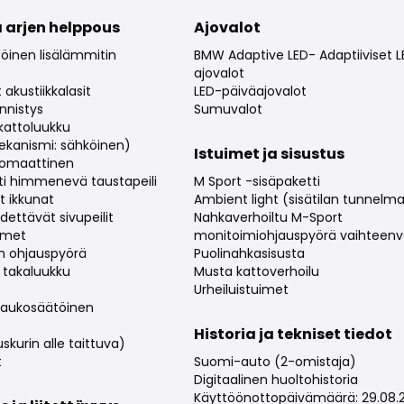
 arjen helppous
Ajovalot
töinen lisälämmitin
BMW Adaptive LED- Adaptiiviset 
ajovalot
 akustiikkalasit
LED-päiväajovalot
nnistys
Sumuvalot
kattoluukku
kanismi: sähköinen)
Istuimet ja sisustus
utomaattinen
i himmenevä taustapeili
M Sport -sisäpaketti
t ikkunat
Ambient light (sisätilan tunnelma
dettävät sivupeilit
Nahkaverhoiltu M-Sport
imet
monitoimiohjauspyörä vaihteenval
n ohjauspyörä
Puolinahkasisusta
 takaluukku
Musta kattoverhoilu
Urheiluistuimet
 Kaukosäätöinen
Historia ja tekniset tiedot
kurin alle taittuva)
t
Suomi-auto (2-omistaja)
Digitaalinen huoltohistoria
Käyttöönottopäivämäärä: 29.08.