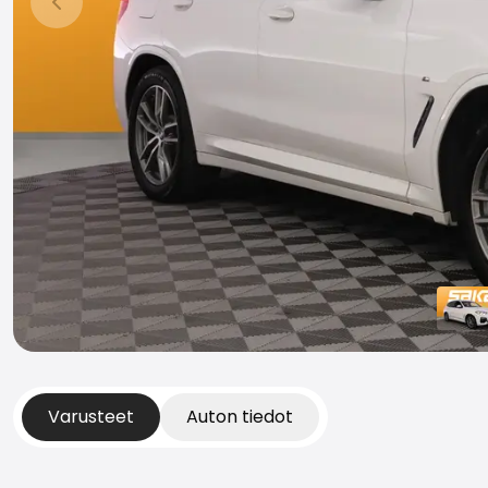
Edellinen dia
Varusteet
Auton tiedot