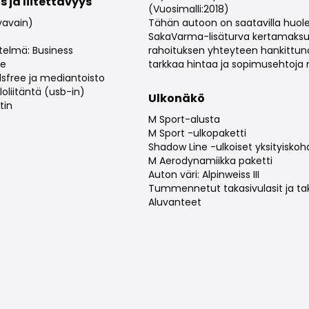
s ja liitettävyys
(Vuosimalli:2018)
yavain)
Tähän autoon on saatavilla huol
SakaVarma-lisäturva kertamaksull
stelmä: Business
rahoituksen yhteyteen hankittun
ve
tarkkaa hintaa ja sopimusehtoja 
sfree ja mediantoisto
oliitäntä (usb-in)
Ulkonäkö
tin
M Sport-alusta
M Sport -ulkopaketti
Shadow Line -ulkoiset yksityiskoh
M Aerodynamiikka paketti
Auton väri: Alpinweiss III
Tummennetut takasivulasit ja tak
Aluvanteet