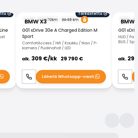
ttu
Tarkastettu
BMW X3
BMW X3
2020
108000
km
48
km
2018
26
BMW X3
BMW 
Line
G01 xDrive 30e A Charged Edition M
G01 xDri
Sport
ort
HUD / Pan
BLIS / Spo
ComfortAccess / Hifi / Koukku / Navi / P-
kamera / Puolinahat / LED
309
€/
kk
299
29 790
€
alk.
alk.
Lähetä Whatsapp-viesti
Soita
WhatsApp
Soita