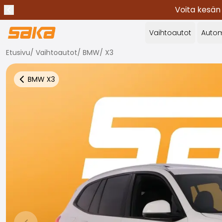
Voita kesän
Edellinen ilmoitus
Lopeta ilmoitukset
✕
Vaihtoautot
Autom
Etusivu
/
Vaihtoautot
/
BMW
/
X3
BMW
X3
Takaisin autoihin