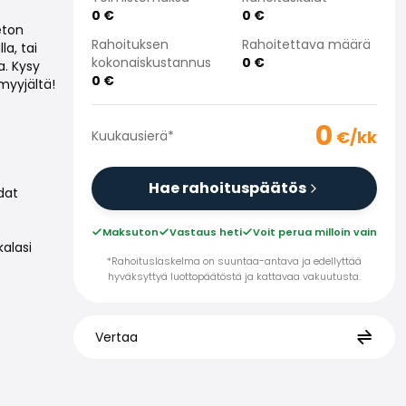
0
€
0
€
eton
Rahoituksen
Rahoitettava määrä
a, tai
kokonaiskustannus
0
€
a. Kysy
0
€
myyjältä!
0
€/kk
Kuukausierä
*
Hae rahoituspäätös
dat
Maksuton
Vastaus heti
Voit perua milloin vain
alasi
*Rahoituslaskelma on suuntaa-antava ja edellyttää
hyväksyttyä luottopäätöstä ja kattavaa vakuutusta.
Vertaa