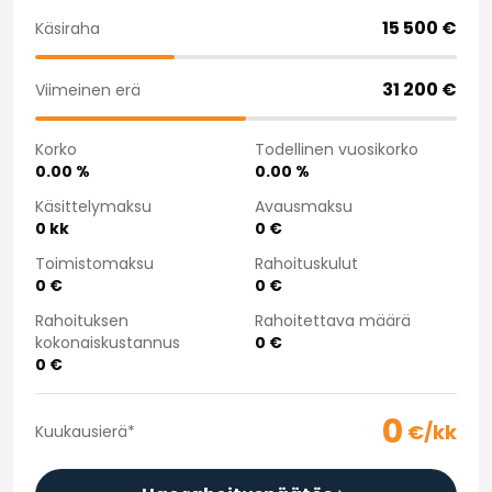
Saka Select
15 500
€
Käsiraha
Uutiset ja kampanjat
Toimipisteet
31 200
€
Viimeinen erä
Yritys
Saka Finland Oy
Korko
Todellinen vuosikorko
Hallinto
0.00
%
0.00
%
Ostotiimi
Yhteydenotto
Käsittelymaksu
Avausmaksu
0
kk
0
€
Rekrytointi
Laskutustiedot
Toimistomaksu
Rahoituskulut
Medialle
0
€
0
€
Kokemuksia Sakasta
Rahoituksen
Rahoitettava määrä
Reklamaatiot
kokonaiskustannus
0
€
0
€
0
€/kk
Kuukausierä
*