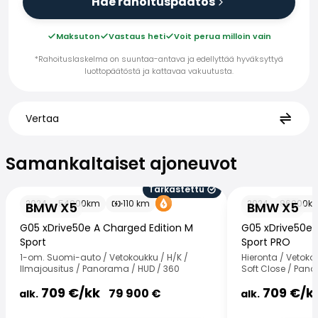
Hae rahoituspäätös
Maksuton
Vastaus heti
Voit perua milloin vain
*Rahoituslaskelma on suuntaa-antava ja edellyttää hyväksyttyä
luottopäätöstä ja kattavaa vakuutusta.
Vertaa
Samankaltaiset ajoneuvot
Samankaltaiset ajoneuvot
Tarkastettu
BMW X5
BMW X5
2024
54000
km
110
km
2024
86000
k
BMW X5
BMW X5
G05 xDrive50e A Charged Edition M
G05 xDrive50e 
Sport
Sport PRO
1-om. Suomi-auto / Vetokoukku / H/K /
Hieronta / Vetoko
Ilmajousitus / Panorama / HUD / 360
Soft Close / Pan
709
€/
kk
709
€/
k
79 900
€
alk.
alk.