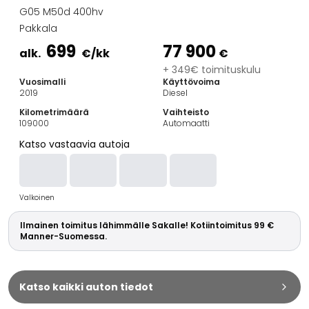
Perheautot
G05 M50d 400hv
Farmariautot
Pakkala
Kaupunkiautot
699
77 900
Vetoautot
alk.
€
/kk
€
Pakettiautot
+ 349€ toimituskulu
Vuosimalli
Käyttövoima
Hyötyajoneuvot
2019
Diesel
Huutokauppa-autot
Kilometrimäärä
Vaihteisto
Edulliset autot
109000
Automaatti
Saka Select
Katso vastaavia autoja
Automerkit
Audi
BMW
Valkoinen
Kia
Mercedes-Benz
Ilmainen toimitus lähimmälle Sakalle! Kotiintoimitus 99 €
Polestar
Manner-Suomessa.
Skoda
Tesla
Toyota
Katso kaikki auton tiedot
Volkswagen