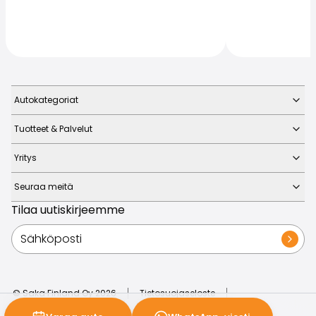
Autokategoriat
Tuotteet & Palvelut
Yritys
Seuraa meitä
Tilaa uutiskirjeemme
© Saka Finland Oy
2026
Tietosuojaseloste
Evästeasetukset
Liiketoimintaperiaatteet