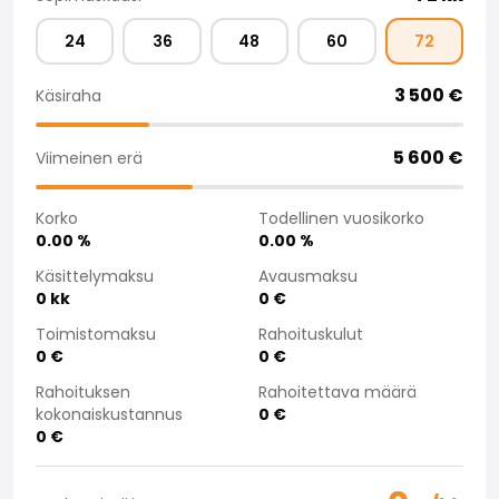
Saka Select
24
36
48
60
72
Uutiset ja kampanjat
Toimipisteet
3 500
€
Käsiraha
Yritys
Saka Finland Oy
Hallinto
5 600
€
Viimeinen erä
Ostotiimi
Yhteydenotto
Korko
Todellinen vuosikorko
Rekrytointi
0.00
%
0.00
%
Laskutustiedot
Käsittelymaksu
Avausmaksu
Medialle
0
kk
0
€
Kokemuksia Sakasta
Toimistomaksu
Rahoituskulut
Reklamaatiot
0
€
0
€
Rahoituksen
Rahoitettava määrä
kokonaiskustannus
0
€
0
€