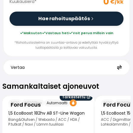
0
€/kk
Kuukausierä
*
Hae rahoituspäätös
Maksuton
Vastaus heti
Voit perua milloin vain
*Rahoituslaskelma on suuntaa-antava ja edellyttää hyväksyttyä
luottopäätöstä ja kattavaa vakuutusta.
Vertaa
Samankaltaiset ajoneuvot
Samankaltaiset ajoneuvot
Tarkastettu
Ford Focus
Ford Focus
2020
58000
km
Automaatti
2022
76000
k
Ford Focus
Ford Focu
1,5 EcoBoost 182hv A8 ST-Line Wagon
1,5 EcoBoost 1
Bang&Olufsen / Webasto / ACC / HDA /
ACC / Digimittaris
P.tutkat / Navi / Lämm tuulilasi
Lohkolämmitin / K