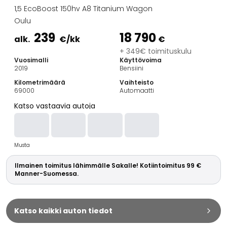
Perheautot
1,5 EcoBoost 150hv A8 Titanium Wagon
Farmariautot
Oulu
Kaupunkiautot
239
18 790
Vetoautot
alk.
€
/kk
€
Pakettiautot
+ 349€ toimituskulu
Vuosimalli
Käyttövoima
Hyötyajoneuvot
2019
Bensiini
Huutokauppa-autot
Kilometrimäärä
Vaihteisto
Edulliset autot
69000
Automaatti
Saka Select
Katso vastaavia autoja
Automerkit
Audi
BMW
Musta
Kia
Mercedes-Benz
Ilmainen toimitus lähimmälle Sakalle! Kotiintoimitus 99 €
Polestar
Manner-Suomessa.
Skoda
Tesla
Toyota
Katso kaikki auton tiedot
Volkswagen