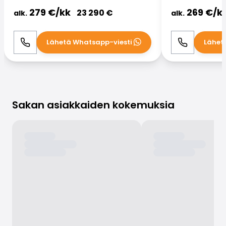
279
€/
kk
269
€/
k
23 290
€
alk.
alk.
Lähetä Whatsapp-viesti
Lähet
Soita
WhatsApp
Soita
Sakan asiakkaiden kokemuksia