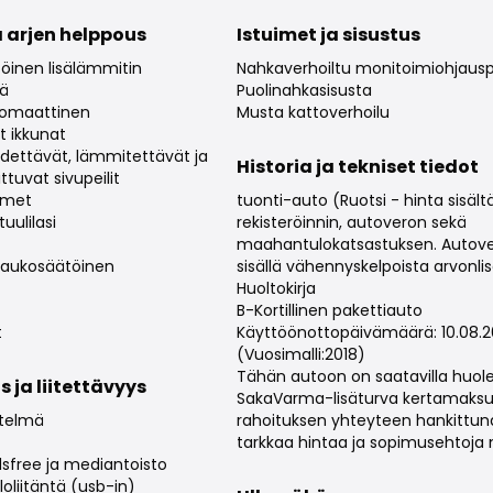
 arjen helppous
Istuimet ja sisustus
töinen lisälämmitin
Nahkaverhoiltu monitoimiohjaus
lä
Puolinahkasisusta
utomaattinen
Musta kattoverhoilu
t ikkunat
ädettävät, lämmitettävät ja
Historia ja tekniset tiedot
ttuvat sivupeilit
imet
tuonti-auto (Ruotsi - hinta sisält
uulilasi
rekisteröinnin, autoveron sekä
maahantulokatsastuksen. Autove
 Kaukosäätöinen
sisällä vähennyskelpoista arvonli
Huoltokirja
B-Kortillinen pakettiauto
t
Käyttöönottopäivämäärä: 10.08.2
(Vuosimalli:2018)
Tähän autoon on saatavilla huol
s ja liitettävyys
SakaVarma-lisäturva kertamaksull
stelmä
rahoituksen yhteyteen hankittun
tarkkaa hintaa ja sopimusehtoja 
sfree ja mediantoisto
oliitäntä (usb-in)