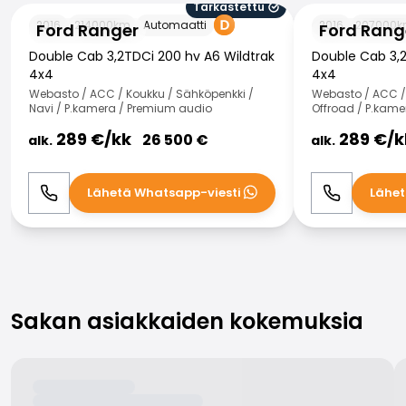
Tarkastettu
Ford Ranger
Ford Ranger
2016
214000
km
Automaatti
2016
207000
k
Ford Ranger
Ford Rang
Double Cab 3,2TDCi 200 hv A6 Wildtrak
Double Cab 3,2
4x4
4x4
Webasto / ACC / Koukku / Sähköpenkki /
Webasto / ACC / 
Navi / P.kamera / Premium audio
Offroad / P.kam
289
€/
kk
289
€/
k
26 500
€
alk.
alk.
Lähetä Whatsapp-viesti
Lähet
Soita
WhatsApp
Soita
Sakan asiakkaiden kokemuksia