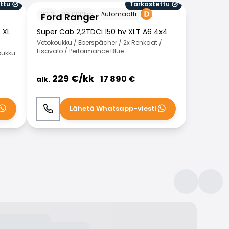
ttu
Tarkastettu
Ford Ranger
2013
201000
km
Automaatti
Ford Ranger
 XL
Super Cab 2,2TDCi 150 hv XLT A6 4x4
Vetokoukku / Eberspächer / 2x Renkaat /
Lisävalo / Performance Blue
oukku
229
€/
kk
17 890
€
alk.
Lähetä Whatsapp-viesti
Soita
WhatsApp