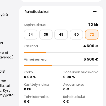
Rahoituslaskuri
Rahoituslaskuri
pyörä
72
kk
Sopimuskausi
24
36
48
60
72
ää
4 600
€
Käsiraha
ro ei
säveroa.)
6 500
€
Viimeinen erä
018
Korko
Todellinen vuosikorko
0.00
%
0.00
%
eton
Käsittelymaksu
Avausmaksu
a, tai
0
kk
0
€
a. Kysy
myyjältä!
Toimistomaksu
Rahoituskulut
0
€
0
€