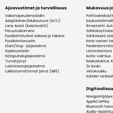
Ajoavustimet ja turvallisuus
Mukavuus ja
Vakionopeudensäädin:
Polttoainekäyt
Adaptiivinen/Mukautuva (ACC)
kaukosäätimel
Lane Assist (kaistavahti)
Ilmastointi: A
Peruutuskamera
Sähkökäyttöise
Pysäköintitutkat edessä ja takana
Sähköisesti sä
Pysäköintiavustin
koria vasten tai
Start/Stop -järjestelmä
Penkinlämmitt
Sadetunnistin
Lämmitettävä t
Hätäpuhelujärjestelmä
Isofix-valmius
Turvatyynyt
Keskuslukitus:
Luistonestojärjestelmä
2x Avain
Lukkiutumattomat jarrut (ABS)
Vetokoukku
Kahdet renkaa
Digitaalisuu
Navigointijärje
AppleCarPlay
Bluetooth hand
Audio-sisääntul