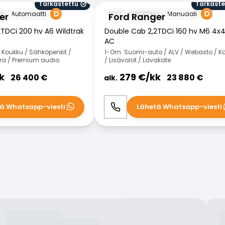
Tarkastettu
Tarkaste
Ford Ranger
m
Automaatti
2017
148000
km
Manuaali
er
Ford Ranger
TDCi 200 hv A6 Wildtrak
Double Cab 2,2TDCi 160 hv M6 4x4
AC
Koukku / Sähköpenkit /
1-Om. Suomi-auto / ALV / Webasto / K
era / Premium audio
/ Lisävalot / Lavakate
k
279
€/
kk
26 400
€
23 880
€
alk.
ä Whatsapp-viesti
Lähetä Whatsapp-viesti
WhatsApp
Soita
WhatsApp