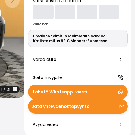
Lue lisää S
Katso vastaavia autoja
Seuraava dia
Valkoinen
Ilmainen toimitus lähimmälle Sakalle!
Kotiintoimitus 99 € Manner-Suomessa.
Varaa auto
Soita myyjälle
1
/
31
Lähetä Whatsapp-viesti
Jätä yhteydenottopyyntö
Pyydä video