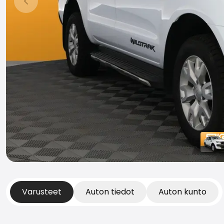
Edellinen dia
Varusteet
Auton tiedot
Auton kunto