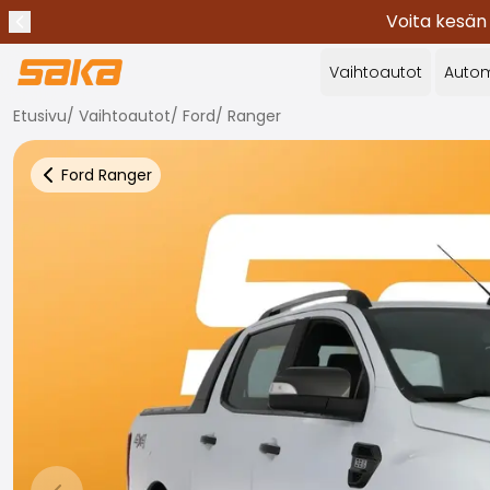
Voita kesän
Edellinen ilmoitus
Lopeta ilmoitukset
✕
Vaihtoautot
Autom
Etusivu
/
Vaihtoautot
/
Ford
/
Ranger
Ford
Ranger
Takaisin autoihin