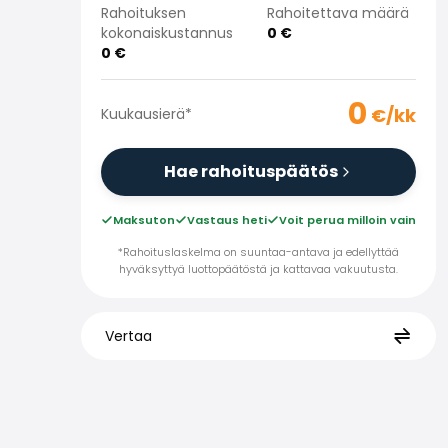
Rahoituksen
Rahoitettava määrä
kokonaiskustannus
0
€
0
€
0
€/kk
Kuukausierä
*
Hae rahoituspäätös
Maksuton
Vastaus heti
Voit perua milloin vain
*Rahoituslaskelma on suuntaa-antava ja edellyttää
hyväksyttyä luottopäätöstä ja kattavaa vakuutusta.
Vertaa