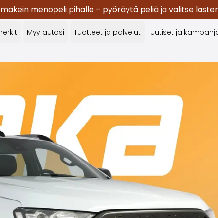
 makein menopeli pihalle –
pyöräytä peliä
ja valitse last
erkit
Myy autosi
Tuotteet ja palvelut
Uutiset ja kampanj