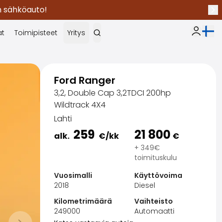
en sähköauto!
Seu
Nykyi
at
Toimipisteet
Yritys
Oma Sak
Ford Ranger
3,2, Double Cap 3,2TDCI 200hp
Wildtrack 4X4
Lahti
259
21 800
alk.
€
/kk
€
+ 349€
toimituskulu
Vuosimalli
Käyttövoima
2018
Diesel
Kilometrimäärä
Vaihteisto
249000
Automaatti