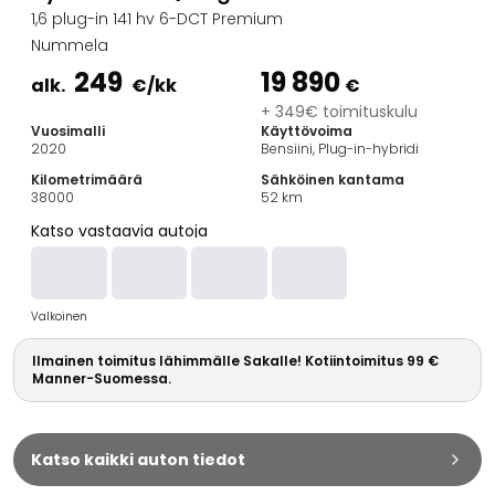
Perheautot
1,6 plug-in 141 hv 6-DCT Premium
Farmariautot
Nummela
Kaupunkiautot
249
19 890
Vetoautot
alk.
€
/kk
€
Pakettiautot
+ 349€ toimituskulu
Vuosimalli
Käyttövoima
Hyötyajoneuvot
2020
Bensiini, Plug-in-hybridi
Huutokauppa-autot
Kilometrimäärä
Sähköinen kantama
Edulliset autot
38000
52
km
Saka Select
Katso vastaavia autoja
Automerkit
Audi
BMW
Valkoinen
Kia
Mercedes-Benz
Ilmainen toimitus lähimmälle Sakalle! Kotiintoimitus 99 €
Polestar
Manner-Suomessa.
Skoda
Tesla
Toyota
Katso kaikki auton tiedot
Volkswagen