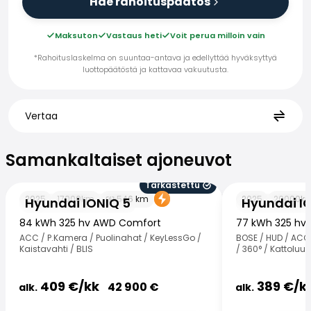
Hae rahoituspäätös
Maksuton
Vastaus heti
Voit perua milloin vain
*Rahoituslaskelma on suuntaa-antava ja edellyttää hyväksyttyä
luottopäätöstä ja kattavaa vakuutusta.
Vertaa
Samankaltaiset ajoneuvot
Samankaltaiset ajoneuvot
Tarkastettu
Hyundai IONIQ 5
Hyundai IONIQ 6
2025
17000
km
546
km
2025
20000
k
Hyundai IONIQ 5
Hyundai I
84 kWh 325 hv AWD Comfort
77 kWh 325 hv
ACC / P.Kamera / Puolinahat / KeyLessGo /
BOSE / HUD / ACC 
Kaistavahti / BLIS
/ 360° / Kattoluukk
409
€/
kk
389
€/
k
42 900
€
alk.
alk.