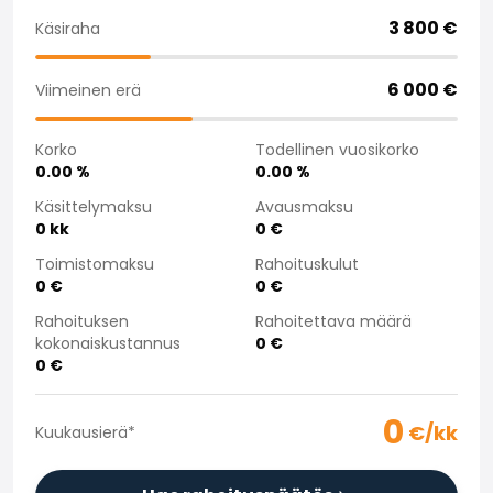
Saka Select
3 800
€
Käsiraha
Uutiset ja kampanjat
Toimipisteet
6 000
€
Viimeinen erä
Yritys
Saka Finland Oy
Korko
Todellinen vuosikorko
Hallinto
0.00
%
0.00
%
Ostotiimi
Yhteydenotto
Käsittelymaksu
Avausmaksu
0
kk
0
€
Rekrytointi
Laskutustiedot
Toimistomaksu
Rahoituskulut
Medialle
0
€
0
€
Kokemuksia Sakasta
Rahoituksen
Rahoitettava määrä
Reklamaatiot
kokonaiskustannus
0
€
0
€
0
€/kk
Kuukausierä
*